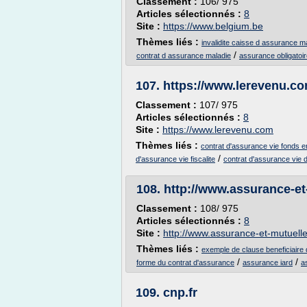
Classement :
106/ 975
Articles sélectionnés :
8
Site :
https://www.belgium.be
Thèmes liés :
invalidite caisse d assurance m
/
contrat d assurance maladie
assurance obligatoir
107.
https://www.lerevenu.c
Classement :
107/ 975
Articles sélectionnés :
8
Site :
https://www.lerevenu.com
Thèmes liés :
contrat d'assurance vie fonds e
/
d'assurance vie fiscalite
contrat d'assurance vie 
108.
http://www.assurance-e
Classement :
108/ 975
Articles sélectionnés :
8
Site :
http://www.assurance-et-mutuell
Thèmes liés :
exemple de clause beneficiaire 
/
/
forme du contrat d'assurance
assurance iard
a
109.
cnp.fr