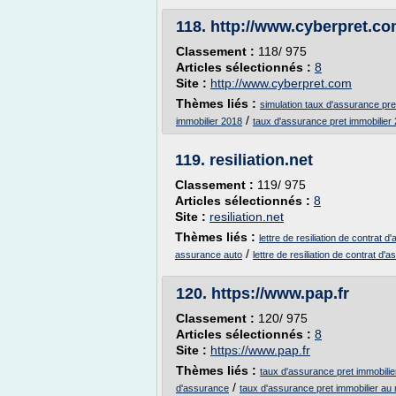
118.
http://www.cyberpret.c
Classement :
118/ 975
Articles sélectionnés :
8
Site :
http://www.cyberpret.com
Thèmes liés :
simulation taux d'assurance pre
/
immobilier 2018
taux d'assurance pret immobilier
119.
resiliation.net
Classement :
119/ 975
Articles sélectionnés :
8
Site :
resiliation.net
Thèmes liés :
lettre de resiliation de contrat 
/
assurance auto
lettre de resiliation de contrat d'
120.
https://www.pap.fr
Classement :
120/ 975
Articles sélectionnés :
8
Site :
https://www.pap.fr
Thèmes liés :
taux d'assurance pret immobili
/
d'assurance
taux d'assurance pret immobilier au