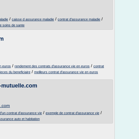
/
/
/
aladie
caisse d assurance maladie
contrat d'assurance maladie
e soins de sante
om
/
/
n euros
rendement des contrats d'assurance vie en euros
contrat
/
deces du beneficiaire
meilleurs contrat d'assurance vie en euros
t-mutuelle.com
e.com
/
/
d'un contrat d'assurance vie
exemple de contrat d'assurance vie
ssurance auto et habitation