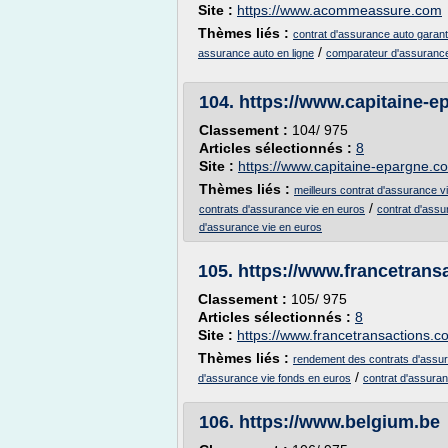
Site :
https://www.acommeassure.com
Thèmes liés :
contrat d'assurance auto garant
/
assurance auto en ligne
comparateur d'assurance 
104.
https://www.capitaine-
Classement :
104/ 975
Articles sélectionnés :
8
Site :
https://www.capitaine-epargne.c
Thèmes liés :
meilleurs contrat d'assurance v
/
contrats d'assurance vie en euros
contrat d'assu
d'assurance vie en euros
105.
https://www.francetrans
Classement :
105/ 975
Articles sélectionnés :
8
Site :
https://www.francetransactions.c
Thèmes liés :
rendement des contrats d'assur
/
d'assurance vie fonds en euros
contrat d'assuran
106.
https://www.belgium.be