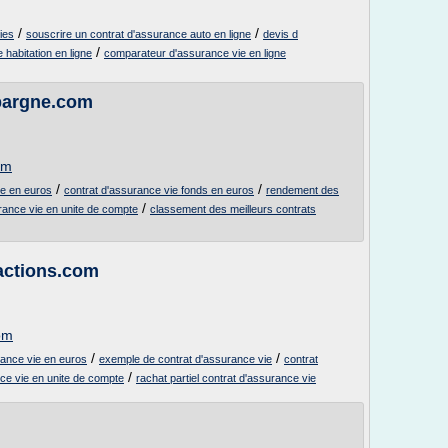
/
/
ies
souscrire un contrat d'assurance auto en ligne
devis d
/
habitation en ligne
comparateur d'assurance vie en ligne
epargne.com
om
/
/
ie en euros
contrat d'assurance vie fonds en euros
rendement des
/
rance vie en unite de compte
classement des meilleurs contrats
actions.com
om
/
/
ance vie en euros
exemple de contrat d'assurance vie
contrat
/
ce vie en unite de compte
rachat partiel contrat d'assurance vie