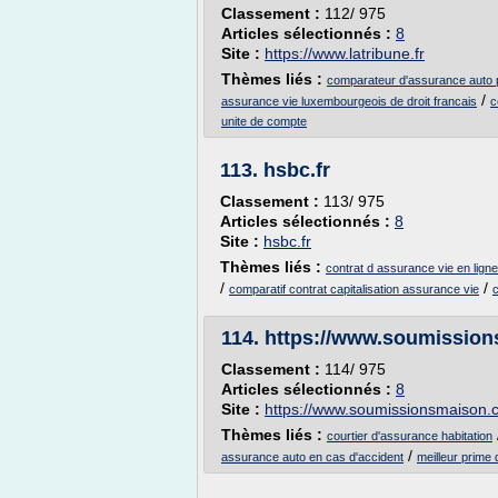
Classement :
112/ 975
Articles sélectionnés :
8
Site :
https://www.latribune.fr
Thèmes liés :
comparateur d'assurance auto 
/
assurance vie luxembourgeois de droit francais
c
unite de compte
113.
hsbc.fr
Classement :
113/ 975
Articles sélectionnés :
8
Site :
hsbc.fr
Thèmes liés :
contrat d assurance vie en ligne
/
/
comparatif contrat capitalisation assurance vie
114.
https://www.soumissio
Classement :
114/ 975
Articles sélectionnés :
8
Site :
https://www.soumissionsmaison.
Thèmes liés :
courtier d'assurance habitation
/
assurance auto en cas d'accident
meilleur prime