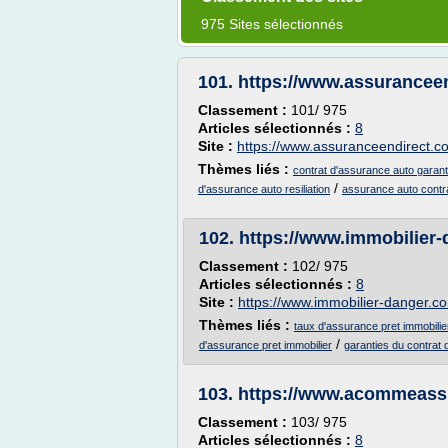
975 Sites sélectionnés
101.
https://www.assurancee
Classement :
101/ 975
Articles sélectionnés :
8
Site :
https://www.assuranceendirect.c
Thèmes liés :
contrat d'assurance auto garant
/
d'assurance auto resiliation
assurance auto contrat
102.
https://www.immobilier
Classement :
102/ 975
Articles sélectionnés :
8
Site :
https://www.immobilier-danger.c
Thèmes liés :
taux d'assurance pret immobilie
/
d'assurance pret immobilier
garanties du contrat
103.
https://www.acommeass
Classement :
103/ 975
Articles sélectionnés :
8