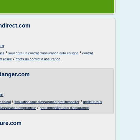
ndirect.com
om
/
/
ies
souscrire un contrat d'assurance auto en ligne
contrat
/
 resilie
effets du contrat d assurance
-danger.com
om
/
/
r calcul
simulation taux d'assurance pret immobilier
meilleur taux
/
 d'assurance emprunteur
pret immobilier taux d'assurance
ure.com