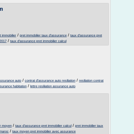
om
/
/
t immobilier
pret immobilier taux d'assurance
taux d'assurance pret
/
 2017
taux d'assurance pret immobilier calcul
/
/
d'assurance auto
contrat d'assurance auto resiliation
resiliation contrat
/
assurance habitation
lettre resiliation assurance auto
/
/
er moyen
taux d'assurance pret immobilier calcul
pret immobilier taux
/
 maroc
taux moyen pret immobilier avec assurance