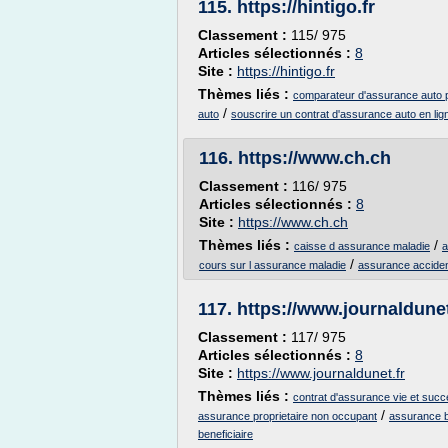
115.
https://hintigo.fr
Classement :
115/ 975
Articles sélectionnés :
8
Site :
https://hintigo.fr
Thèmes liés :
comparateur d'assurance auto 
/
auto
souscrire un contrat d'assurance auto en lig
116.
https://www.ch.ch
Classement :
116/ 975
Articles sélectionnés :
8
Site :
https://www.ch.ch
Thèmes liés :
/
caisse d assurance maladie
a
/
cours sur l assurance maladie
assurance acciden
117.
https://www.journaldunet
Classement :
117/ 975
Articles sélectionnés :
8
Site :
https://www.journaldunet.fr
Thèmes liés :
contrat d'assurance vie et succ
/
assurance proprietaire non occupant
assurance bi
beneficiaire