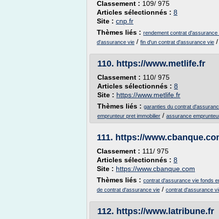
Classement :
109/ 975
Articles sélectionnés :
8
Site :
cnp.fr
Thèmes liés :
rendement contrat d'assurance 
/
d'assurance vie
fin d'un contrat d'assurance vie
110.
https://www.metlife.fr
Classement :
110/ 975
Articles sélectionnés :
8
Site :
https://www.metlife.fr
Thèmes liés :
garanties du contrat d'assuran
/
emprunteur pret immobilier
assurance emprunteur p
111.
https://www.cbanque.c
Classement :
111/ 975
Articles sélectionnés :
8
Site :
https://www.cbanque.com
Thèmes liés :
contrat d'assurance vie fonds e
/
de contrat d'assurance vie
contrat d'assurance vie
112.
https://www.latribune.fr