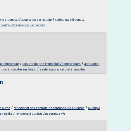
/
/
vie
contrat d'assurance vie retraite
rachat partiel contrat
/
contrat d'assurance vie fiscalite
/
/
ce emprunteur
assurance pret immobilier 2 emprunteurs
assurance
/
ret immobilier resiliation
sante assurance pret immobilier
om
/
/
n euros
rendement des contrats d'assurance vie en euros
exemple
/
 retraite
rendement contrat d'assurance vie