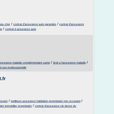
/
/
pas cher
contrat d'assurance auto garanties
contrat d'assurance
/
ne
contrat d assurance auto
/
/
ssurance maladie complementaire sante
droit a l'assurance maladie
t non professionnelle
.fr
/
/
ession
meilleure assurance habitation proprietaire non occupant
/
en immobilier proprietaire
contrat d'assurance vie deces du