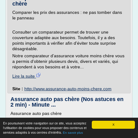
chère
Comparer les prix des assurances : ne pas tomber dans
le panneau
Consulter un comparateur permet de trouver une
couverture adaptée aux besoins. Toutefois, il y a des
points importants à vérifier afin d'éviter toute surprise
désagréable.
Notre comparateur d'assurance voiture moins chère vous
a permis d'obtenir plusieurs devis, divers et variés, qui
répondent à vos besoins et à votre...
Lire la suite
Site :
http://www.assurance-auto-moins-chere.com
Assurance auto pas chère (Nos astuces en
2 min) - Minute ...
Assurance auto pas chère
Astuces pour payer moins cher
En poursuivant votre navigation sur ce site, vous acceptez
X
Les primes d'assurance auto peuvent aller du simple au
l'utilisation de cookies pour vous proposer des contenus et
services adaptés à vos centres d'intérêts.
double suivant les compagnies. Cependant, il est toujours
En savoir plus