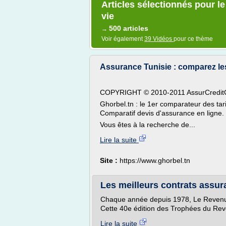
Articles sélectionnés pour l
vie
500 articles
→
Voir également
39 Vidéos
pour ce thème
Assurance Tunisie : comparez les 
COPYRIGHT © 2010-2011 AssurCreditCl
Ghorbel.tn : le 1er comparateur des tar
Comparatif devis d'assurance en ligne.
Vous êtes à la recherche de...
Lire la suite
Site :
https://www.ghorbel.tn
Les meilleurs contrats assu
Chaque année depuis 1978, Le Revenu p
Cette 40e édition des Trophées du Reven
Lire la suite