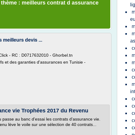
e thème : meilleurs contrat d assurance
li
m
eu
m
m
meilleurs devis ...
as
c
ick - RC : D0717632010 - Ghorbel.tn
m
ifs et des garanties d'assurances en Tunisie -
m
c
c
m
in
c
c
rance vie Trophées 2017 du Revenu
c
asse au banc d'essai les contrats d'assurance vie.
c
u lève le voile sur une sélection de 40 contrats...
c
n