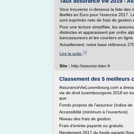
Taux assurance vie 2019 - A
Vous trouverez ci-dessous la liste des 
libellés en Euro pour l'exercice 2017.
sont exprimés nets de frais de gestion 
Pour une lecture simplifiée, les assureu
distinctes et apparaissent par ordre alp
bancassureurs et les courtiers en ligne.
Actuellement, notre base référence 270
Lire la suite
Site :
http://assurez-bien.fr
Classement des 5 meilleurs co
AssuranceVieLuxembourg.com a dressé 
vie de droit luxembourgeois 2018 en tout
que :
Fonds propres de l'assureur (indice de s
Accessiblité (minimum à l'ouverture).
Niveau des frais de gestion.
Frais d'entrée payants ou gratuits.
Rendement 2017 du fonds garanti (fond