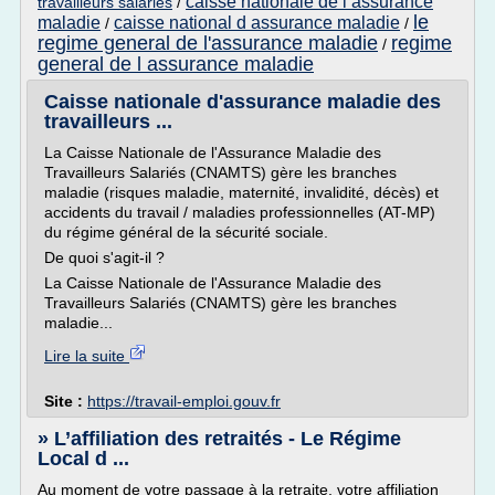
caisse nationale de l assurance
travailleurs salaries
/
le
maladie
caisse national d assurance maladie
/
/
regime general de l'assurance maladie
regime
/
general de l assurance maladie
Caisse nationale d'assurance maladie des
travailleurs ...
La Caisse Nationale de l'Assurance Maladie des
Travailleurs Salariés (CNAMTS) gère les branches
maladie (risques maladie, maternité, invalidité, décès) et
accidents du travail / maladies professionnelles (AT-MP)
du régime général de la sécurité sociale.
De quoi s'agit-il ?
La Caisse Nationale de l'Assurance Maladie des
Travailleurs Salariés (CNAMTS) gère les branches
maladie...
Lire la suite
Site :
https://travail-emploi.gouv.fr
» L’affiliation des retraités - Le Régime
Local d ...
Au moment de votre passage à la retraite, votre affiliation