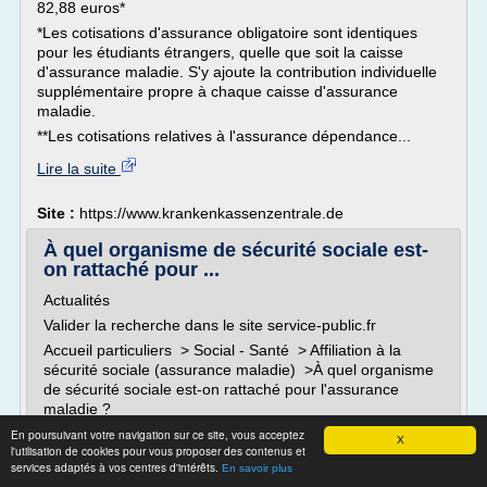
82,88 euros*
*Les cotisations d'assurance obligatoire sont identiques
pour les étudiants étrangers, quelle que soit la caisse
d'assurance maladie. S'y ajoute la contribution individuelle
supplémentaire propre à chaque caisse d'assurance
maladie.
**Les cotisations relatives à l'assurance dépendance...
Lire la suite
Site :
https://www.krankenkassenzentrale.de
À quel organisme de sécurité sociale est-
on rattaché pour ...
Actualités
Valider la recherche dans le site service-public.fr
Accueil particuliers > Social - Santé > Affiliation à la
sécurité sociale (assurance maladie) >À quel organisme
de sécurité sociale est-on rattaché pour l'assurance
maladie ?
Votre abonnement a bien été pris en compte.
En poursuivant votre navigation sur ce site, vous acceptez
X
l'utilisation de cookies pour vous proposer des contenus et
Vous serez alerté(e) par courriel dès que la page « À
services adaptés à vos centres d'intérêts.
En savoir plus
quel organisme de sécurité sociale...