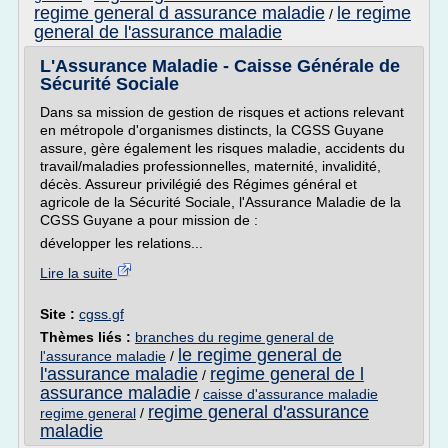
regime general d assurance maladie
le regime
/
general de l'assurance maladie
L'Assurance Maladie - Caisse Générale de
Sécurité Sociale
Dans sa mission de gestion de risques et actions relevant
en métropole d'organismes distincts, la CGSS Guyane
assure, gère également les risques maladie, accidents du
travail/maladies professionnelles, maternité, invalidité,
décès. Assureur privilégié des Régimes général et
agricole de la Sécurité Sociale, l'Assurance Maladie de la
CGSS Guyane a pour mission de :
développer les relations...
Lire la suite
Site :
cgss.gf
Thèmes liés :
branches du regime general de
le regime general de
l'assurance maladie
/
l'assurance maladie
regime general de l
/
assurance maladie
/
caisse d'assurance maladie
regime general d'assurance
regime general
/
maladie