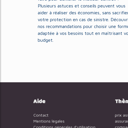
Plusieurs astuces et conseils peuvent vous
aider à réaliser des économies, sans sacrifie
votre protection en cas de sinistre. Découv
nos recommandations pour choisir une form
adaptée à vos besoins tout en maîtrisant v
budget.
Aide
Thè
Contact
prix a
Mentions légales
assura
Conditions générales d'utilisation
compag