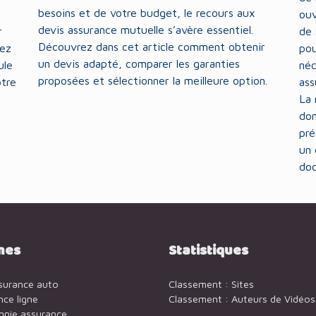
besoins et de votre budget, le recours aux
ouv
devis assurance mutuelle s’avère essentiel.
r
de 
Découvrez dans cet article comment obtenir
rez
pou
un devis adapté, comparer les garanties
ule
néc
proposées et sélectionner la meilleure option.
otre
ass
La 
dom
pré
un 
doc
mes
Statistiques
ssurance auto
Classement : Sites
nce ligne
Classement : Auteurs de Vidéos
nie assurance