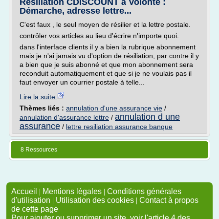
Résiliation CDISCOUNT à Volonté :
Démarche, adresse lettre...
C'est faux , le seul moyen de résilier et la lettre postale.
contrôler vos articles au lieu d'écrire n'importe quoi.
dans l'interface clients il y a bien la rubrique abonnement
mais je n'ai jamais vu d'option de résiliation, par contre il y
a bien que je suis abonné et que mon abonnement sera
reconduit automatiquement et que si je ne voulais pas il
faut envoyer un courrier postale à telle...
Lire la suite
Thèmes liés :
annulation d'une assurance vie
/
annulation d une
annulation d'assurance lettre
/
assurance
/
lettre resiliation assurance banque
8 Ressources
Accueil
|
Mentions légales
|
Conditions générales
d'utilisation
|
Utilisation des cookies
|
Contact à propos
de cette page
Pour ajouter ou supprimer un site, voir l'article 4 des