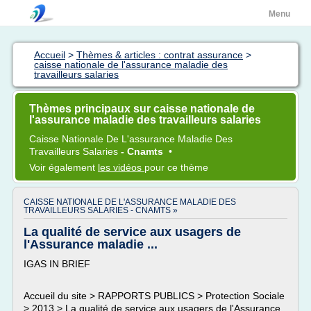
Menu
Accueil
>
Thèmes & articles : contrat assurance
>
caisse nationale de l'assurance maladie des
travailleurs salaries
Thèmes principaux sur caisse nationale de
l'assurance maladie des travailleurs salaries
Caisse Nationale
De
L'assurance Maladie
Des
Travailleurs Salaries
- Cnamts
•
Voir également
les vidéos
pour ce thème
CAISSE NATIONALE DE L'ASSURANCE MALADIE DES
TRAVAILLEURS SALARIES - CNAMTS »
La qualité de service aux usagers de
l'Assurance maladie ...
IGAS IN BRIEF
Accueil du site > RAPPORTS PUBLICS > Protection Sociale
> 2013 > La qualité de service aux usagers de l'Assurance