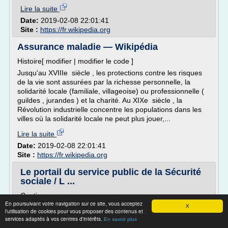
Lire la suite
Date:
2019-02-08 22:01:41
Site :
https://fr.wikipedia.org
Assurance maladie — Wikipédia
Histoire[ modifier | modifier le code ]
Jusqu'au XVIIIe siècle , les protections contre les risques
de la vie sont assurées par la richesse personnelle, la
solidarité locale (familiale, villageoise) ou professionnelle (
guildes , jurandes ) et la charité. Au XIXe siècle , la
Révolution industrielle concentre les populations dans les
villes où la solidarité locale ne peut plus jouer,...
Lire la suite
Date:
2019-02-08 22:01:41
Site :
https://fr.wikipedia.org
Le portail du service public de la Sécurité
sociale / L ...
Gestion
En poursuivant votre navigation sur ce site, vous acceptez
> Définition et composition
X
l'utilisation de cookies pour vous proposer des contenus et
services adaptés à vos centres d'intérêts.
En France, l'adhésion à la sécurité sociale se traduit
En savoir plus