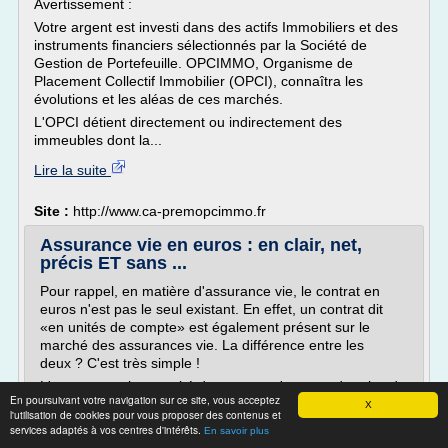
Avertissement :
Votre argent est investi dans des actifs Immobiliers et des
instruments financiers sélectionnés par la Société de
Gestion de Portefeuille. OPCIMMO, Organisme de
Placement Collectif Immobilier (OPCI), connaîtra les
évolutions et les aléas de ces marchés.
L'OPCI détient directement ou indirectement des
immeubles dont la...
Lire la suite
Site :
http://www.ca-premopcimmo.fr
Assurance vie en euros : en clair, net,
précis ET sans ...
Pour rappel, en matière d'assurance vie, le contrat en
euros n'est pas le seul existant. En effet, un contrat dit
«en unités de compte» est également présent sur le
marché des assurances vie. La différence entre les
deux ? C'est très simple !
L'assurance vie en unité de compte, c'est prendre plus de
En poursuivant votre navigation sur ce site, vous acceptez
risques, pour plus de rendement en investissant sur des
X
l'utilisation de cookies pour vous proposer des contenus et
placements assujettis aux...
services adaptés à vos centres d'intérêts.
En savoir plus