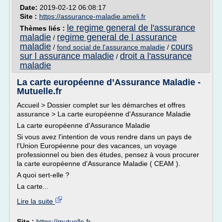
Date:
2019-02-12 06:08:17
Site :
https://assurance-maladie.ameli.fr
le regime general de l'assurance
Thèmes liés :
maladie
regime general de l assurance
/
maladie
cours
/
fond social de l'assurance maladie
/
sur l assurance maladie
droit a l'assurance
/
maladie
La carte européenne d’Assurance Maladie -
Mutuelle.fr
Accueil > Dossier complet sur les démarches et offres
assurance > La carte européenne d'Assurance Maladie
La carte européenne d'Assurance Maladie
Si vous avez l'intention de vous rendre dans un pays de
l'Union Européenne pour des vacances, un voyage
professionnel ou bien des études, pensez à vous procurer
la carte européenne d'Assurance Maladie ( CEAM ).
A quoi sert-elle ?
La carte...
Lire la suite
Site :
https://mutuelle.fr