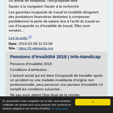
Un article de Wikipédia, l'encyclopédie libre.
Sauter à la navigation Sauter à la recherche
Les garanties incapacité de travail et invalidité désignent
des prestations financières destinées à compenser
partiellement la perte de salaire due à l'arrêt du travail en
cas d'incapacité ou d'invalidité de travail. Elles sont
versées...
Lire la suite
Date:
2019-02-08 22:03:58
Site :
https://fr.wikipedia.org
Pensions d’Invalidité 2018 | Info-Handicap
Pensions d'Invalidité 2018
Conditions d'attribution :
L'assuré social qui est dans l'incapacité de travailler après
un accident ou une maladie invalidante d'origine non
professionnelle, peut percevoir une pension d'invalidité s'il
remplit les conditions suivantes :
Ne pas avoir atteint l'âge légal de la retraite.
Justifier de 12 mois d'immatriculation à la sécurité sociale
En poursuivant votre navigation sur ce site, vous acceptez
X
l'utilisation de cookies pour vous proposer des contenus et
au premier...
services adaptés à vos centres d'intérêts.
En savoir plus
Lire la suite