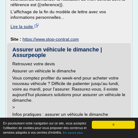
référence est {{reference}}.
L'affichage de la fin du modèle de lettre avec vos
informations personnelles...
Lire la suite
Site :
https://www.stop-contrat.com
Assurer un véhicule le dimanche |
Assurpeople
Retrouvez votre devis
Assurer un véhicule le dimanche
Vous comptez profiter du week-end pour acheter votre
nouveau véhicule ? Difficile de patienter jusqu'au lundi,
voire au mardi, pour l'assurer. Rassurez-vous, il existe
aujourd'hui plusieurs solutions pour assurer un véhicule le
dimanche.
>
Infos pratiques : assurer un véhicule le dimanche
Infos pratiques : assurer un véhicule le...
En poursuivant votre navigation sur ce site, vous acceptez
X
l'utilisation de cookies pour vous proposer des contenus et
Lire la suite
services adaptés à vos centres d'intérêts.
En savoir plus