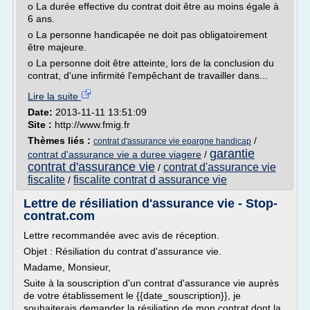
o La durée effective du contrat doit être au moins égale à
6 ans.
o La personne handicapée ne doit pas obligatoirement
être majeure.
o La personne doit être atteinte, lors de la conclusion du
contrat, d'une infirmité l'empêchant de travailler dans...
Lire la suite
Date:
2013-11-11 13:51:09
Site :
http://www.fmig.fr
Thèmes liés :
/
contrat d'assurance vie epargne handicap
garantie
contrat d'assurance vie a duree viagere
/
contrat d'assurance vie
contrat d'assurance vie
/
fiscalite
fiscalite contrat d assurance vie
/
Lettre de résiliation d'assurance vie - Stop-
contrat.com
Lettre recommandée avec avis de réception.
Objet : Résiliation du contrat d'assurance vie.
Madame, Monsieur,
Suite à la souscription d'un contrat d'assurance vie auprès
de votre établissement le {{date_souscription}}, je
souhaiterais demander la résiliation de mon contrat dont la