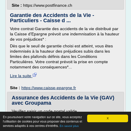
Site :
https://www.postfinance.ch
Garantie des Accidents de la Vie -
Particuliers - Caisse d ...
Votre contrat Garantie des accidents de la vie distribué par
la Caisse d'Epargne prévoit une indemnisation à la hauteur
de vos préjudices* :
Dès que le seuil de garantie choisi est atteint, vous êtes
indemnisés à la hauteur des préjudices subis dans les
limites des plafonds définis dans les Conditions
Particulières. Votre contrat prévoit la prise en compte
notamment des conséquences*...
Lire la suite
Site :
https://www.caisse-epargne.fr
Assurance des Accidents de la Vie (GAV)
avec Groupama
Veuillez saisir un code postal valide.
En poursuivant votre navigation sur ce site, vous acceptez
X
l'utilisation de cookies pour vous proposer des contenus et
Chaque année, 11 millions de personnes sont victimes
services adaptés à vos centres d'intérêts.
En savoir plus
d'accidents de la vie privée (1). Ils surviennent très