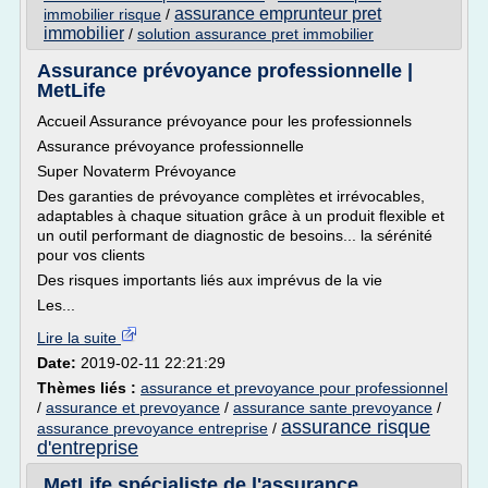
assurance emprunteur pret
immobilier risque
/
immobilier
/
solution assurance pret immobilier
Assurance prévoyance professionnelle |
MetLife
Accueil Assurance prévoyance pour les professionnels
Assurance prévoyance professionnelle
Super Novaterm Prévoyance
Des garanties de prévoyance complètes et irrévocables,
adaptables à chaque situation grâce à un produit flexible et
un outil performant de diagnostic de besoins... la sérénité
pour vos clients
Des risques importants liés aux imprévus de la vie
Les...
Lire la suite
Date:
2019-02-11 22:21:29
Thèmes liés :
assurance et prevoyance pour professionnel
/
assurance et prevoyance
/
assurance sante prevoyance
/
assurance risque
assurance prevoyance entreprise
/
d'entreprise
MetLife spécialiste de l'assurance