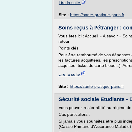
Lire la suite
Site :
https://sante-pratique-paris.fr
Soins reçus à l’étranger : co
Vous êtes ici : Accueil » À savoir » So
retour
Points clés
Pour être remboursé de vos dépenses d
les factures acquittées, les prescription
acquittée, ticket de carte bleue...). Adr
Lire la suite
Site :
https://sante-pratique-paris.fr
Sécurité sociale Etudiants - 
Vous pouvez rester affilié au régime de
Cas particuliers :
Si jamais vous souhaitez être plus in
(Caisse Primaire d'Assurance Maladie) 