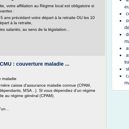
, votre affiliation au Régime local est obligatoire si
e
vantes :
c
 5 ans précédant votre départ à la retraite OU les 10
o
art à la retraite,
de
s salariés, au sens de la législation...
d
m
a
a
tr
MU : couverture maladie ...
s
c
e maladie
m
dernière caisse d'assurance maladie connue (CPAM,
ndépendants, MSA...). SI vous dépendiez d'un régime
nde au régime général (CPAM).
un...