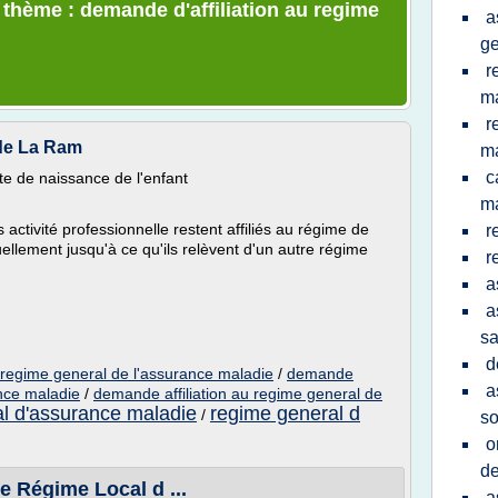
e thème : demande d'affiliation au regime
a
ge
r
m
r
 de La Ram
m
c
cte de naissance de l'enfant
ma
 activité professionnelle restent affiliés au régime de
r
ellement jusqu'à ce qu'ils relèvent d'un autre régime
r
a
a
sa
d
u regime general de l'assurance maladie
/
demande
a
ance maladie
/
demande affiliation au regime general de
l d'assurance maladie
regime general d
/
so
o
de
 Le Régime Local d ...
a