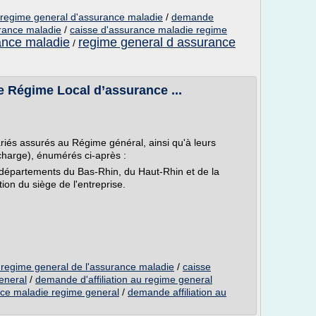
u regime general d'assurance maladie
/
demande
urance maladie
/
caisse d'assurance maladie regime
ance maladie
regime general d assurance
/
 Le Régime Local d’assurance ...
riés assurés au Régime général, ainsi qu'à leurs
 charge), énumérés ci-après :
s départements du Bas-Rhin, du Haut-Rhin et de la
tion du siège de l'entreprise.
u regime general de l'assurance maladie
/
caisse
eneral
/
demande d'affiliation au regime general
nce maladie regime general
/
demande affiliation au