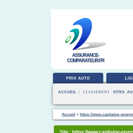
ASSURANCE-
COMPARATEUR.FR
PRIX AUTO
LIG
ACCUEIL
| CLASSEMENT :
SITES
,
AU
Accueil
>
https://www.capitaine-epar
Site : https://www.capitaine-epa