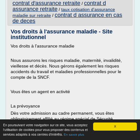
contrat d'assurance retraite
contrat d
/
assurance retraite
/
taux cotisation d'assurance
contrat d assurance en cas
maladie sur retraite
/
de deces
Vos droits à l'assurance maladie - Site
institutionnel
Vos droits à l'assurance maladie
Nous assurons les risques maladie, maternité, invalidité,
vieillesse et décès. Nous gérons également les risques
accidents du travail et maladies professionnelles pour le
compte de la SNCF.
Vous êtes un agent en activité
La prévoyance
Dès votre admission au cadre permanent, vous êtes
obligatoirement affilié au régime spécial de Sécurité...
En poursuivant votre navigation sur ce site, vous acceptez
X
Lire la suite
l'utilisation de cookies pour vous proposer des contenus et
services adaptés à vos centres d'intérêts.
En savoir plus