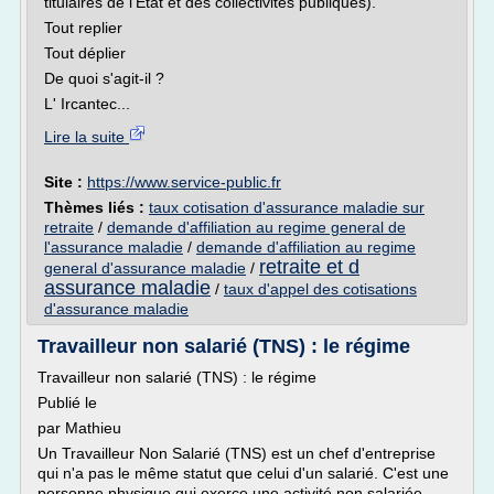
titulaires de l'État et des collectivités publiques).
Tout replier
Tout déplier
De quoi s'agit-il ?
L' Ircantec...
Lire la suite
Site :
https://www.service-public.fr
Thèmes liés :
taux cotisation d'assurance maladie sur
retraite
/
demande d'affiliation au regime general de
l'assurance maladie
/
demande d'affiliation au regime
retraite et d
general d'assurance maladie
/
assurance maladie
/
taux d'appel des cotisations
d'assurance maladie
Travailleur non salarié (TNS) : le régime
Travailleur non salarié (TNS) : le régime
Publié le
par Mathieu
Un Travailleur Non Salarié (TNS) est un chef d'entreprise
qui n'a pas le même statut que celui d'un salarié. C'est une
personne physique qui exerce une activité non salariée,