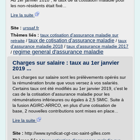
Au 1er janvier 2018*, le taux de la cotisation maladie pour
les non-résidents était fixé...
Lire la suite
Site :
urssaf.fr
Thèmes liés :
taux cotisation d'assurance maladie sur
taux de cotisation d'assurance maladie
retraite
/
/
taux
d'assurance maladie 2018
/
taux d'assurance maladie 2017
regime general d'assurance maladie
/
Charges sur salaire : taux au 1er janvier
2019 ...
Les charges sur salaire sont les prélèvements opérés sur
la rémunération brute que vous versez à vos salariés.
Certains taux ont été modifiés au 1er janvier 2019, c'est le
cas de la cotisation d'assurance maladie pour les
rémunérations inférieures ou égales à 2,5 SMIC. Suite à
la fusion AGIRC-ARRCO, en plus d'une cotisation de
base, 2 nouvelles contributions sont mises en place...
Lire la suite
Site :
http://www.syndicat-cgt-csc-saint-gilles.com