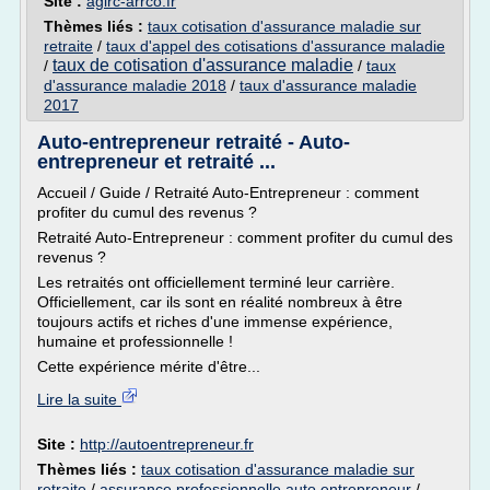
Site :
agirc-arrco.fr
Thèmes liés :
taux cotisation d'assurance maladie sur
retraite
/
taux d'appel des cotisations d'assurance maladie
taux de cotisation d'assurance maladie
/
/
taux
d'assurance maladie 2018
/
taux d'assurance maladie
2017
Auto-entrepreneur retraité - Auto-
entrepreneur et retraité ...
Accueil / Guide / Retraité Auto-Entrepreneur : comment
profiter du cumul des revenus ?
Retraité Auto-Entrepreneur : comment profiter du cumul des
revenus ?
Les retraités ont officiellement terminé leur carrière.
Officiellement, car ils sont en réalité nombreux à être
toujours actifs et riches d'une immense expérience,
humaine et professionnelle !
Cette expérience mérite d'être...
Lire la suite
Site :
http://autoentrepreneur.fr
Thèmes liés :
taux cotisation d'assurance maladie sur
retraite
/
assurance professionnelle auto entrepreneur
/