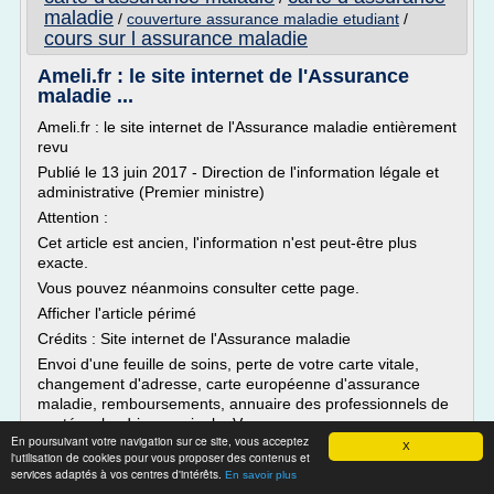
maladie
/
couverture assurance maladie etudiant
/
cours sur l assurance maladie
Ameli.fr : le site internet de l'Assurance
maladie ...
Ameli.fr : le site internet de l'Assurance maladie entièrement
revu
Publié le 13 juin 2017 - Direction de l'information légale et
administrative (Premier ministre)
Attention :
Cet article est ancien, l'information n'est peut-être plus
exacte.
Vous pouvez néanmoins consulter cette page.
Afficher l'article périmé
Crédits : Site internet de l'Assurance maladie
Envoi d'une feuille de soins, perte de votre carte vitale,
changement d'adresse, carte européenne d'assurance
maladie, remboursements, annuaire des professionnels de
santé, calendrier vaccinal... Vous...
En poursuivant votre navigation sur ce site, vous acceptez
X
Lire la suite
l'utilisation de cookies pour vous proposer des contenus et
services adaptés à vos centres d'intérêts.
En savoir plus