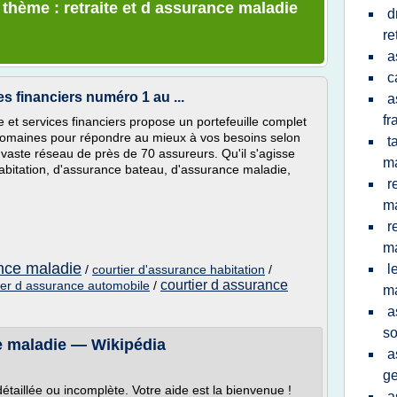
 thème : retraite et d assurance maladie
d
re
a
c
s financiers numéro 1 au ...
a
fr
et services financiers propose un portefeuille complet
omaines pour répondre au mieux à vos besoins selon
t
n vaste réseau de près de 70 assureurs. Qu'il s'agisse
ma
bitation, d'assurance bateau, d'assurance maladie,
r
m
r
m
ance maladie
l
/
courtier d'assurance habitation
/
courtier d assurance
ier d assurance automobile
/
m
a
so
e maladie — Wikipédia
a
ge
étaillée ou incomplète. Votre aide est la bienvenue !
a