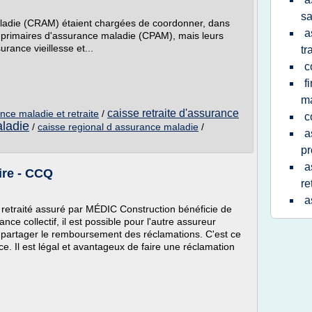
sa
aladie (CRAM) étaient chargées de coordonner, dans
a
s primaires d'assurance maladie (CPAM), mais leurs
urance vieillesse et...
tr
c
f
m
caisse retraite d'assurance
nce maladie et retraite
/
c
ladie
/
caisse regional d assurance maladie
/
a
pr
a
ire - CCQ
re
a
n retraité assuré par MÉDIC Construction bénéficie de
ce collectif, il est possible pour l'autre assureur
partager le remboursement des réclamations. C'est ce
e. Il est légal et avantageux de faire une réclamation