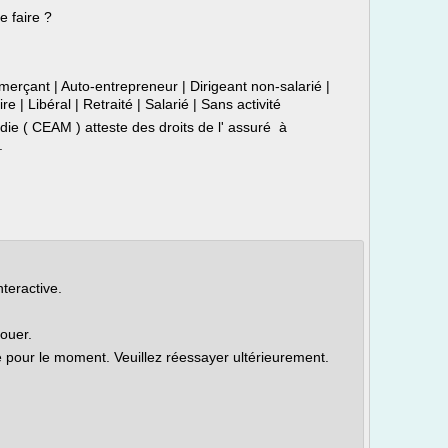
e faire ?
rçant | Auto-entrepreneur | Dirigeant non-salarié |
re | Libéral | Retraité | Salarié | Sans activité
ie ( CEAM ) atteste des droits de l' assuré à
.
nteractive.
louer.
le pour le moment. Veuillez réessayer ultérieurement.