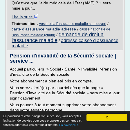
Qu'est-ce que l'aide médicale de l'État (AME) ? » sera
mise à jour...
Lire la suite
Thèmes liés :
/
vos droit a l'assurance maladie sont ouvert
carte d'assurance maladie adresse
/
caisse nationale de
demande de droit a
/
l'assurance maladie (cnam)
l'assurance maladie
adresse caisse d assurance
/
maladie
Pension d'invalidité de la Sécurité sociale |
service ...
Accueil particuliers > Social - Santé > Invalidité >Pension
d'invalidité de la Sécurité sociale
Votre abonnement a bien été pris en compte.
Vous serez alerté(e) par courriel dès que la page «
Pension d'invalidité de la Sécurité sociale » sera mise à jour
significativement.
Vous pouvez à tout moment supprimer votre abonnement
dans votre espace personnel.
En poursuivant votre navigation sur ce site, vous acceptez
Votre abonnement...
X
l'utilisation de cookies pour vous proposer des contenus et
services adaptés à vos centres d'intérêts.
Lire la suite
En savoir plus