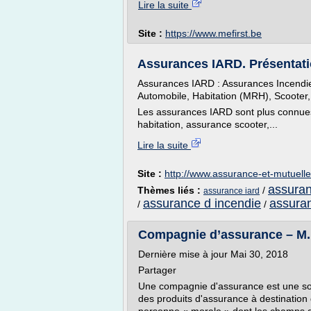
Lire la suite
Site :
https://www.mefirst.be
Assurances IARD. Présentati
Assurances IARD : Assurances Incendie
Automobile, Habitation (MRH), Scooter, 
Les assurances IARD sont plus connue
habitation, assurance scooter,...
Lire la suite
Site :
http://www.assurance-et-mutuell
assuran
Thèmes liés :
/
assurance iard
assurance d incendie
assuran
/
/
Compagnie d’assurance – 
Dernière mise à jour Mai 30, 2018
Partager
Une compagnie d'assurance est une socié
des produits d'assurance à destination 