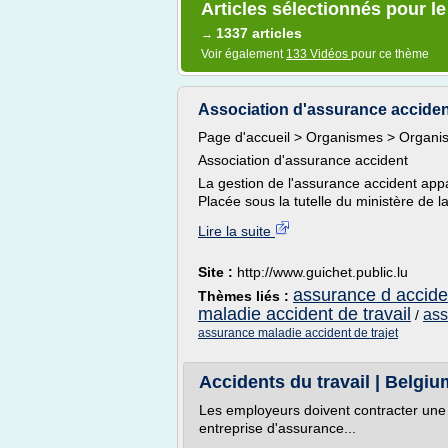
Articles sélectionnés pour l
1337 articles
→
Voir également
133 Vidéos
pour ce thème
Association d'assurance accident
Page d'accueil > Organismes > Organi
Association d'assurance accident
La gestion de l'assurance accident appa
Placée sous la tutelle du ministère de la
Lire la suite
Site :
http://www.guichet.public.lu
assurance d accide
Thèmes liés :
maladie accident de travail
ass
/
assurance maladie accident de trajet
Accidents du travail | Belgiu
Les employeurs doivent contracter une 
entreprise d'assurance...