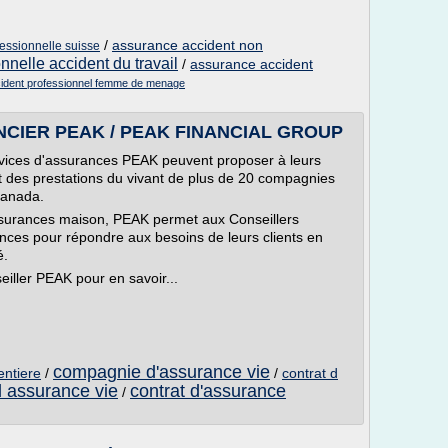
/
assurance accident non
essionnelle suisse
nnelle accident du travail
/
assurance accident
ident professionnel femme de menage
ANCIER PEAK / PEAK FINANCIAL GROUP
ervices d'assurances PEAK peuvent proposer à leurs
t des prestations du vivant de plus de 20 compagnies
Canada.
ssurances maison, PEAK permet aux Conseillers
ces pour répondre aux besoins de leurs clients en
é.
iller PEAK pour en savoir...
compagnie d'assurance vie
entiere
/
/
contrat d
 assurance vie
contrat d'assurance
/