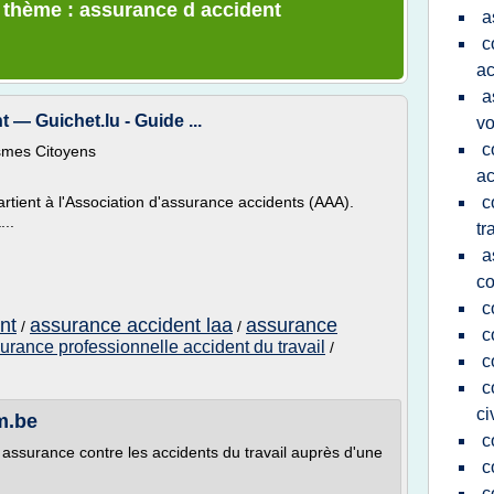
e thème : assurance d accident
a
c
ac
a
 — Guichet.lu - Guide ...
vo
c
smes Citoyens
ac
rtient à l'Association d'assurance accidents (AAA).
c
...
tr
a
co
c
nt
assurance accident laa
assurance
/
/
c
urance professionnelle accident du travail
/
c
c
ci
m.be
c
assurance contre les accidents du travail auprès d'une
c
c