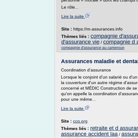
personne « morale » dont les champs d'
Le rôle...
Lire la suite
Site :
https://m-assurances.info
compagnie d'assur
Thèmes liés :
d'assurance vie
compagnie d 
/
compagnie d'assurance au cameroun
Assurances maladie et denta
Coordination d'assurance
Lorsque le conjoint d'un salarié ou d'u
la couverture d'un autre régime d'assuran
concerné et MÉDIC Construction de se 
qu'on appelle la coordination d'assuranc
pour une même...
Lire la suite
Site :
ccq.org
retraite et d assur
Thèmes liés :
assurance accident laa
assura
/