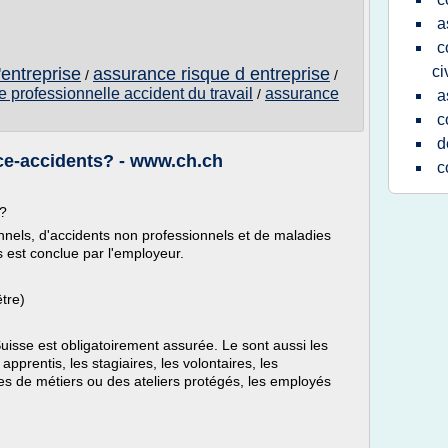
a
c
ci
entreprise
assurance risque d entreprise
/
/
 professionnelle accident du travail
assurance
/
a
c
d
ce-accidents? - www.ch.ch
c
r?
nnels, d'accidents non professionnels et de maladies
 est conclue par l'employeur.
tre)
Suisse est obligatoirement assurée. Le sont aussi les
apprentis, les stagiaires, les volontaires, les
es de métiers ou des ateliers protégés, les employés