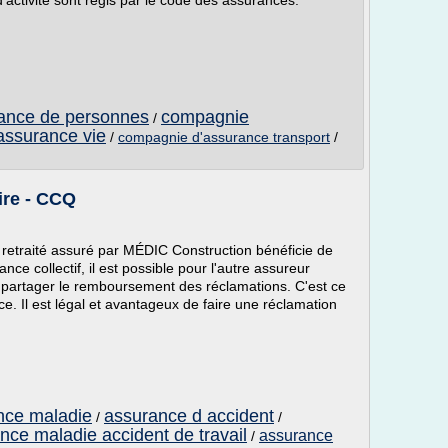
activité sont régis par le code des assurances.
ance de personnes
compagnie
/
assurance vie
/
compagnie d'assurance transport
/
ire - CCQ
n retraité assuré par MÉDIC Construction bénéficie de
ce collectif, il est possible pour l'autre assureur
partager le remboursement des réclamations. C'est ce
e. Il est légal et avantageux de faire une réclamation
ance maladie
assurance d accident
/
/
nce maladie accident de travail
assurance
/