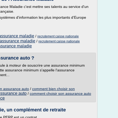
rance Maladie c'est mettre ses talents au service d'un
rançaise.
 systèmes d'information les plus importants d'Europe
 assurance maladie
/
recrutement caisse nationale
d assurance maladie
/
recrutement caisse nationale
assurance maladie
ssurance auto ?
éhicule à moteur de souscrire une assurance minimum
tte assurance minimum s'appelle l'assurance
ent...
on assurance auto
/
comment bien choisir son
assurance auto
/
comment choisir son assurance auto
nce
ie, un complément de retraite
Le PERP est un contrat...