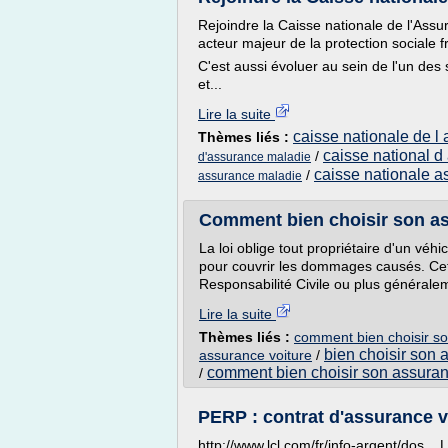
Rejoindre la Caisse nationale de l'Assu
acteur majeur de la protection sociale f
C'est aussi évoluer au sein de l'un des
et...
Lire la suite
caisse nationale de l
Thèmes liés :
caisse national 
/
d'assurance maladie
caisse nationale 
/
assurance maladie
Comment bien choisir son a
La loi oblige tout propriétaire d'un v
pour couvrir les dommages causés. Ce
Responsabilité Civile ou plus généralem
Lire la suite
Thèmes liés :
comment bien choisir s
bien choisir son 
assurance voiture
/
comment bien choisir son assura
/
PERP : contrat d'assurance v
http://www.lcl.com/fr/info-argent/dos... 