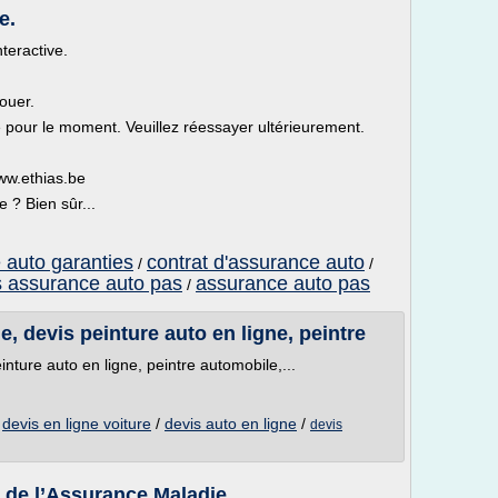
e.
nteractive.
ouer.
le pour le moment. Veuillez réessayer ultérieurement.
www.ethias.be
 ? Bien sûr...
 auto garanties
contrat d'assurance auto
/
/
s assurance auto pas
assurance auto pas
/
e, devis peinture auto en ligne, peintre
inture auto en ligne, peintre automobile,...
/
devis en ligne voiture
/
devis auto en ligne
/
devis
e de l’Assurance Maladie