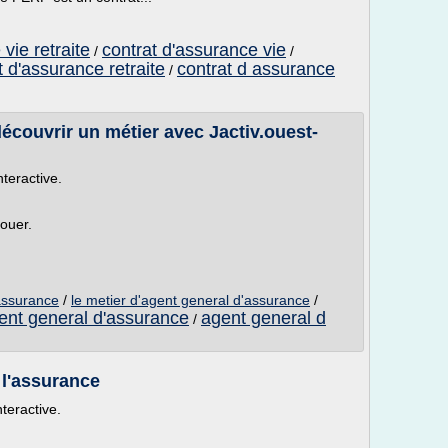
vie retraite
contrat d'assurance vie
/
/
t d'assurance retraite
contrat d assurance
/
écouvrir un métier avec Jactiv.ouest-
nteractive.
louer.
assurance
/
le metier d'agent general d'assurance
/
ent general d'assurance
agent general d
/
 l'assurance
nteractive.