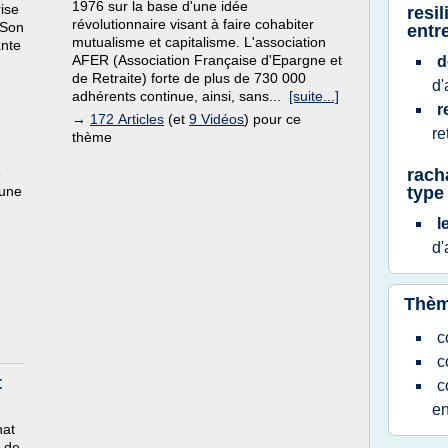
1976 sur la base d'une idée
rise
resi
révolutionnaire visant à faire cohabiter
 Son
entr
mutualisme et capitalisme. L'association
ante
AFER (Association Française d'Epargne et
d
de Retraite) forte de plus de 730 000
d'
adhérents continue, ainsi, sans...
[suite...]
r
→
172 Articles
(et
9 Vidéos
) pour ce
re
thème
e
rach
 une
type
l
d'
Thèm
c
c
t
c
en
hat
s de