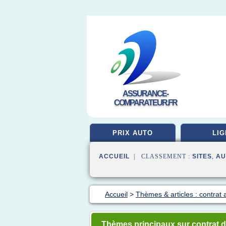
ASSURANCE-
COMPARATEUR.FR
PRIX AUTO
LIG
ACCUEIL
| CLASSEMENT :
SITES
,
AU
Accueil
>
Thèmes & articles : contrat
Thèmes principaux sur contrat d