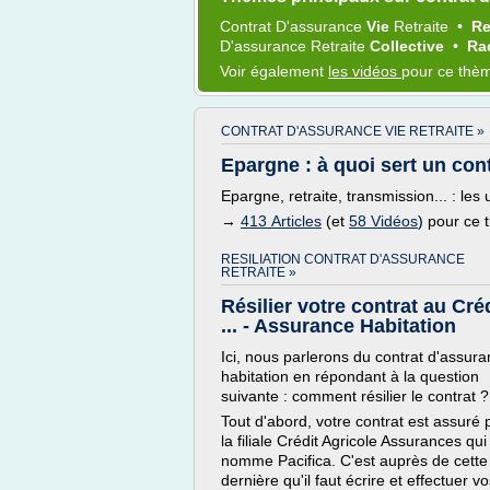
Contrat D'assurance
Vie
Retraite
•
Re
D'assurance Retraite
Collective
•
Ra
Voir également
les vidéos
pour ce thè
CONTRAT D'ASSURANCE VIE RETRAITE »
Epargne : à quoi sert un con
Epargne, retraite, transmission... : les
→
413 Articles
(et
58 Vidéos
) pour ce
RESILIATION CONTRAT D'ASSURANCE
RETRAITE »
Résilier votre contrat au Cré
... - Assurance Habitation
Ici, nous parlerons du contrat d'assur
habitation en répondant à la question
suivante : comment résilier le contrat ?
Tout d'abord, votre contrat est assuré 
la filiale Crédit Agricole Assurances qui
nomme Pacifica. C'est auprès de cette
dernière qu'il faut écrire et effectuer v