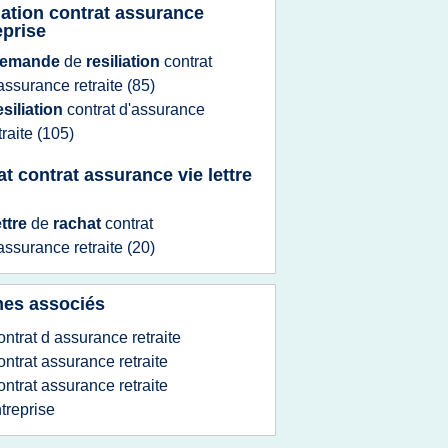
liation contrat assurance
eprise
emande
de
resiliation
contrat
assurance retraite
(85)
esiliation
contrat d'assurance
traite
(105)
at contrat assurance vie lettre
ettre
de
rachat
contrat
assurance retraite
(20)
es associés
ontrat d assurance retraite
ontrat assurance retraite
ontrat assurance retraite
treprise