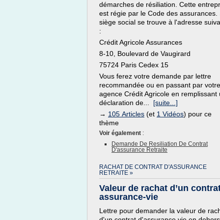
démarches de résiliation. Cette entrep
est régie par le Code des assurances.
siège social se trouve à l'adresse suiv
:
Crédit Agricole Assurances
8-10, Boulevard de Vaugirard
75724 Paris Cedex 15
Vous ferez votre demande par lettre
recommandée ou en passant par votr
agence Crédit Agricole en remplissant
déclaration de...
[suite...]
→
105 Articles
(et
1 Vidéos
) pour ce
thème
Voir également
:
Demande De Resiliation De Contrat
D'assurance Retraite
RACHAT DE CONTRAT D'ASSURANCE
RETRAITE »
Valeur de rachat d’un contra
assurance-vie
Lettre pour demander la valeur de rac
d'un contrat d'assurance vie en dehor