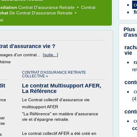
c
siliation
Contrat D'assurance Retraite
•
Contrat
f
chat
De
Contrat D'assurance Retraite
•
me
Plus
d'ass
trat d'assurance vie ?
rach
vie
 usages d'un contrat...
[suite...]
 thème
r
re
CONTRAT D'ASSURANCE RETRAITE
COLLECTIVE »
cont
dit
Le contrat Multisupport AFER,
La Référence
c
(4
ance
Le Contrat collectif d'assurance vie
multisupport AFER
cont
"La Référence" en matière d'assurance
par
vie et d'épargne retraite.
c
 se
co
Le contrat collectif AFER a été créé en
os