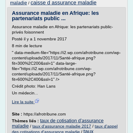
caisse d assurance maladie
maladie
/
Assurance maladie en Afrique: les
partenariats public ...
Assurance maladie en Afrique: les partenariats public-
privés foisonnent
Posté il y a 1 novembre 2017
8 min de lecture
" data-medium-file="https://i2.wp.com/afrotribune.com/wp-
content/uploads/2017/11/Santé-afrique.png?
fit=300%2C200&ssl=1" data-large-
file="https://i2.wp.com/afrotribune.com/wp-
content/uploads/2017/11/Santé-afrique.png?
fit=600%2C400&ssl=1" />
Crédit photo: Han Lans
Un médecin...
Lire la suite
Site :
https://afrotribune.com
taux de cotisation d'assurance
Thèmes liés :
maladie
/
taux d'assurance maladie 2017
/
taux d'appel
taux
des cotisations d'assurance maladie
/