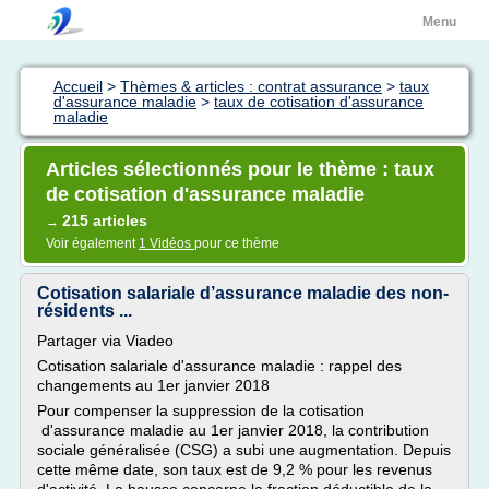
Menu
Accueil
>
Thèmes & articles : contrat assurance
>
taux
d'assurance maladie
>
taux de cotisation d'assurance
maladie
Articles sélectionnés pour le thème : taux
de cotisation d'assurance maladie
215 articles
→
Voir également
1 Vidéos
pour ce thème
Cotisation salariale d’assurance maladie des non-
résidents ...
Partager via Viadeo
Cotisation salariale d'assurance maladie : rappel des
changements au 1er janvier 2018
Pour compenser la suppression de la cotisation
d'assurance maladie au 1er janvier 2018, la contribution
sociale généralisée (CSG) a subi une augmentation. Depuis
cette même date, son taux est de 9,2 % pour les revenus