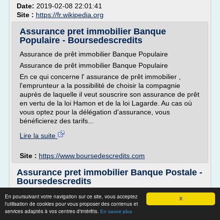
Date:
2019-02-08 22:01:41
Site :
https://fr.wikipedia.org
Assurance pret immobilier Banque
Populaire - Boursedescredits
Assurance de prêt immobilier Banque Populaire
Assurance de prêt immobilier Banque Populaire
En ce qui concerne l' assurance de prêt immobilier ,
l'emprunteur a la possibilité de choisir la compagnie
auprès de laquelle il veut souscrire son assurance de prêt
en vertu de la loi Hamon et de la loi Lagarde. Au cas où
vous optez pour la délégation d'assurance, vous
bénéficierez des tarifs...
Lire la suite
Site :
https://www.boursedescredits.com
Assurance pret immobilier Banque Postale -
Boursedescredits
Assurance de prêt immobilier La Banque Postale
En poursuivant votre navigation sur ce site, vous acceptez
X
l'utilisation de cookies pour vous proposer des contenus et
Assurance de prêt immobilier La Banque Postale
services adaptés à vos centres d'intérêts.
En savoir plus
Les Lois Lagarde et Hamon permettent aux candidats à