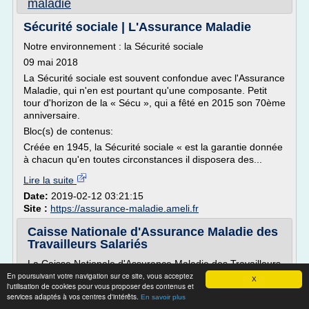
maladie
Sécurité sociale | L'Assurance Maladie
Notre environnement : la Sécurité sociale
09 mai 2018
La Sécurité sociale est souvent confondue avec l'Assurance
Maladie, qui n'en est pourtant qu'une composante. Petit
tour d'horizon de la « Sécu », qui a fêté en 2015 son 70ème
anniversaire.
Bloc(s) de contenus:
Créée en 1945, la Sécurité sociale « est la garantie donnée
à chacun qu'en toutes circonstances il disposera des...
Lire la suite
Date:
2019-02-12 03:21:15
Site :
https://assurance-maladie.ameli.fr
Caisse Nationale d'Assurance Maladie des
Travailleurs Salariés
La Caisse Nationale d'Assurance Maladie des Travailleurs
En poursuivant votre navigation sur ce site, vous acceptez
Salariés (CNAMTS) définit au plan national, la politique de
X
l'utilisation de cookies pour vous proposer des contenus et
l' assurance maladie en France et pilote les organismes
services adaptés à vos centres d'intérêts.
En savoir plus
chargés de la mettre en oeuvre dont les 128 Caisses