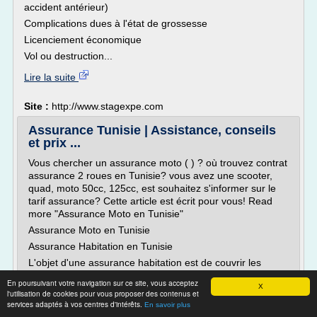
accident antérieur)
Complications dues à l'état de grossesse
Licenciement économique
Vol ou destruction...
Lire la suite
Site :
http://www.stagexpe.com
Assurance Tunisie | Assistance, conseils
et prix ...
Vous chercher un assurance moto ( ) ? où trouvez contrat
assurance 2 roues en Tunisie? vous avez une scooter,
quad, moto 50cc, 125cc, est souhaitez s'informer sur le
tarif assurance? Cette article est écrit pour vous! Read
more "Assurance Moto en Tunisie"
Assurance Moto en Tunisie
Assurance Habitation en Tunisie
L'objet d'une assurance habitation est de couvrir les
locaux d'habitation, leur...
En poursuivant votre navigation sur ce site, vous acceptez
X
l'utilisation de cookies pour vous proposer des contenus et
Lire la suite
services adaptés à vos centres d'intérêts.
En savoir plus