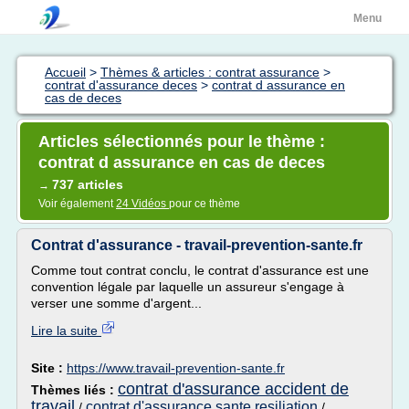
Menu
Accueil
>
Thèmes & articles : contrat assurance
>
contrat d'assurance deces
>
contrat d assurance en
cas de deces
Articles sélectionnés pour le thème :
contrat d assurance en cas de deces
737 articles
→
Voir également
24 Vidéos
pour ce thème
Contrat d'assurance - travail-prevention-sante.fr
Comme tout contrat conclu, le contrat d'assurance est une
convention légale par laquelle un assureur s'engage à
verser une somme d'argent...
Lire la suite
Site :
https://www.travail-prevention-sante.fr
contrat d'assurance accident de
Thèmes liés :
travail
contrat d'assurance sante resiliation
/
/