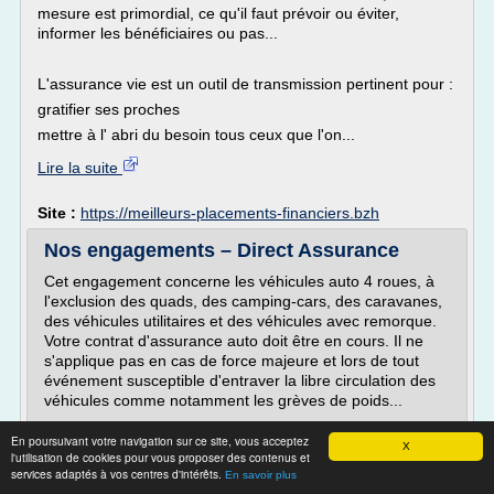
mesure est primordial, ce qu'il faut prévoir ou éviter,
informer les bénéficiaires ou pas...
L'assurance vie est un outil de transmission pertinent pour :
gratifier ses proches
mettre à l' abri du besoin tous ceux que l'on...
Lire la suite
Site :
https://meilleurs-placements-financiers.bzh
Nos engagements – Direct Assurance
Cet engagement concerne les véhicules auto 4 roues, à
l'exclusion des quads, des camping-cars, des caravanes,
des véhicules utilitaires et des véhicules avec remorque.
Votre contrat d'assurance auto doit être en cours. Il ne
s'applique pas en cas de force majeure et lors de tout
événement susceptible d'entraver la libre circulation des
véhicules comme notamment les grèves de poids...
Lire la suite
En poursuivant votre navigation sur ce site, vous acceptez
X
l'utilisation de cookies pour vous proposer des contenus et
services adaptés à vos centres d'intérêts.
En savoir plus
Site :
https://www.direct-assurance.fr