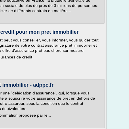
té éducative en France, la Mutuelle Générale de
ion sociale de plus de près de 3 millions de personnes.
cier de différents contrats en matière...
credit pour mon pret immobilier
t peut vous conseiller, vous informer, vous guider tout
ignature de votre contrat assurance pret immobilier et
e offre d'assurance pret pas chère sur mesure.
surances de credit
 immobilier - adppc.fr
r une "délégation d'assurance", qui, lorsque vous
ste à souscrire votre assurance de pret en dehors de
otre assureur, sous la condition que le contrat
s équivalentes.
sommation proposée par le...