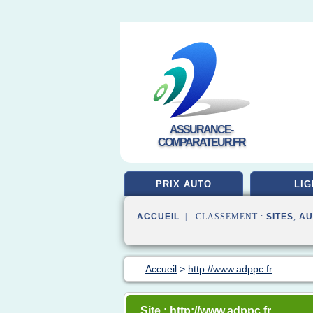
ASSURANCE-
COMPARATEUR.FR
PRIX AUTO
LIG
ACCUEIL
| CLASSEMENT :
SITES
,
AU
Accueil
>
http://www.adppc.fr
Site : http://www.adppc.fr