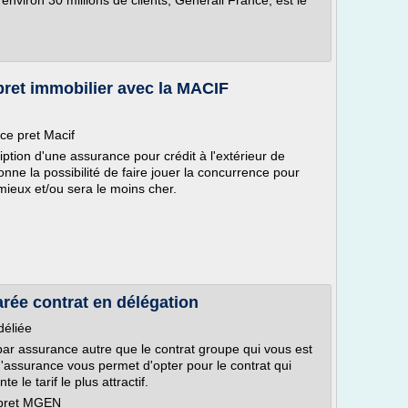
viron 30 millions de clients, Generali France, est le
ret immobilier avec la MACIF
ce pret Macif
iption d'une assurance pour crédit à l'extérieur de
nne la possibilité de faire jouer la concurrence pour
 mieux et/ou sera le moins cher.
ée contrat en délégation
déliée
 par assurance autre que le contrat groupe qui vous est
'assurance vous permet d'opter pour le contrat qui
 le tarif le plus attractif.
 pret MGEN