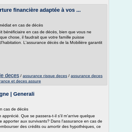
ure financière adaptée à vos ...
médiat en cas de décès
t bénéficiaire en cas de décès, bien que vous ne
lque chose, il faudrait que votre famille puisse
 d'habitation. L'assurance décès de la Mobilière garantit
de deces
/
assurance risque deces
/
assurance deces
rance et deces assure
gne | Generali
en cas de décès
 apprécié. Que se passera-t-il s'il m'arrive quelque
-je apporter aux survivants? Dans l'assurance en cas de
r rembourser des crédits ou amortir des hypothèques, ce