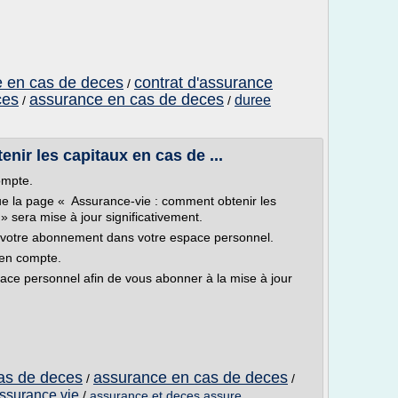
e en cas de deces
contrat d'assurance
/
ces
assurance en cas de deces
duree
/
/
nir les capitaux en cas de ...
ompte.
que la page « Assurance-vie : comment obtenir les
» sera mise à jour significativement.
votre abonnement dans votre espace personnel.
 en compte.
ace personnel afin de vous abonner à la mise à jour
as de deces
assurance en cas de deces
/
/
assurance vie
/
assurance et deces assure