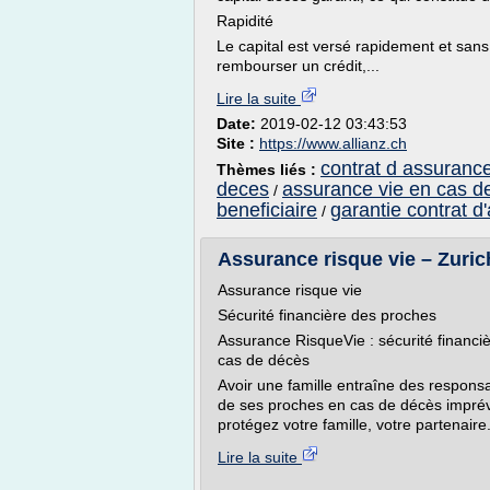
Rapidité
Le capital est versé rapidement et sa
rembourser un crédit,...
Lire la suite
Date:
2019-02-12 03:43:53
Site :
https://www.allianz.ch
contrat d assuranc
Thèmes liés :
deces
assurance vie en cas d
/
beneficiaire
garantie contrat d
/
Assurance risque vie – Zuric
Assurance risque vie
Sécurité financière des proches
Assurance RisqueVie : sécurité financiè
cas de décès
Avoir une famille entraîne des responsa
de ses proches en cas de décès imprév
protégez votre famille, votre partenaire.
Lire la suite