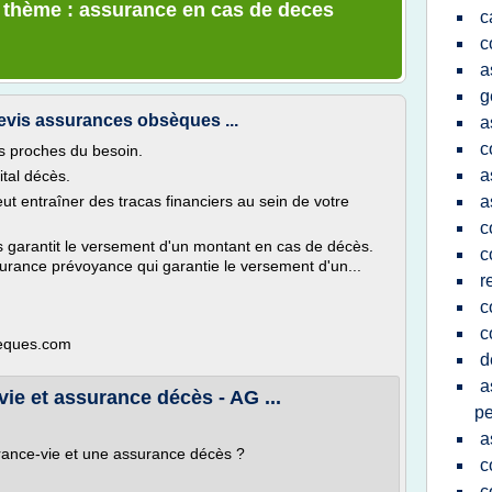
e thème : assurance en cas de deces
c
c
a
g
vis assurances obsèques ...
a
c
s proches du besoin.
a
tal décès.
t entraîner des tracas financiers au sein de votre
a
c
 garantit le versement d'un montant en cas de décès.
c
urance prévoyance qui garantie le versement d'un...
r
c
c
seques.com
d
a
ie et assurance décès - AG ...
p
a
urance-vie et une assurance décès ?
c
c