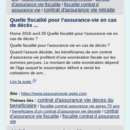
d'assurance vie fiscalite
fiscalite contrat d
/
contrat d'assurance vie retraite
assurance vie
/
Quelle fiscalité pour l’assurance-vie en cas
de décès ...
Home 2016 avril 28 Quelle fiscalité pour l'assurance-vie en
cas de décès ?
Quelle fiscalité pour l'assurance-vie en cas de décès ?
Quand l'assuré décède, les bénéficiaires de son contrat
d'assurance-vie profitent d'une exonération fiscale sur les
sommes perçues. Le montant de cette exonération dépend
de l'âge auquel le souscripteur défunt a versé les
cotisations de son...
Lire la suite
Site :
https://www.assurancevie-agipi.com
contrat d'assurance vie deces du
Thèmes liés :
beneficiaire
/
fiscalite contrat assurance vie apres 70 ans
contrat
/
beneficiaire d'un contrat d'assurance vie decede
/
d'assurance vie fiscalite
fiscalite contrat d assurance
/
vie