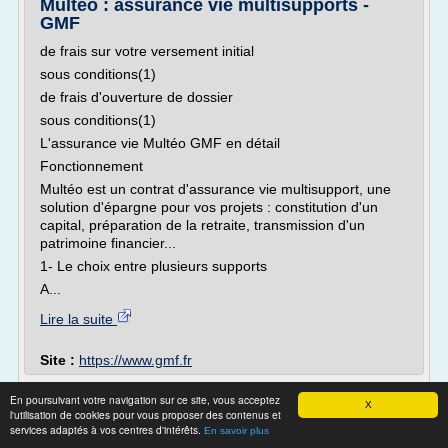
Multéo : assurance vie multisupports -
GMF
de frais sur votre versement initial
sous conditions(1)
de frais d'ouverture de dossier
sous conditions(1)
L'assurance vie Multéo GMF en détail
Fonctionnement
Multéo est un contrat d'assurance vie multisupport, une
solution d'épargne pour vos projets : constitution d'un
capital, préparation de la retraite, transmission d'un
patrimoine financier...
1- Le choix entre plusieurs supports
A...
Lire la suite
Site :
https://www.gmf.fr
La fiscalité de votre contrat d’assurance vie
En poursuivant votre navigation sur ce site, vous acceptez
X
l'utilisation de cookies pour vous proposer des contenus et
Impossible de charger la transcription interactive.
services adaptés à vos centres d'intérêts.
En savoir plus
Chargement...