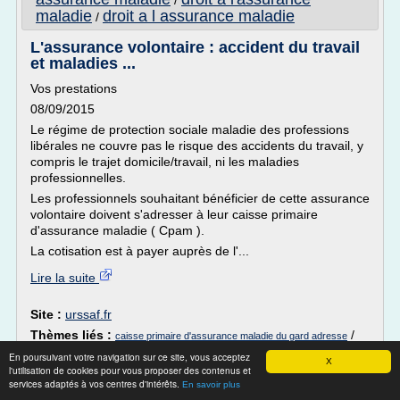
/
maladie
droit a l assurance maladie
/
L'assurance volontaire : accident du travail
et maladies ...
Vos prestations
08/09/2015
Le régime de protection sociale maladie des professions
libérales ne couvre pas le risque des accidents du travail, y
compris le trajet domicile/travail, ni les maladies
professionnelles.
Les professionnels souhaitant bénéficier de cette assurance
volontaire doivent s'adresser à leur caisse primaire
d'assurance maladie ( Cpam ).
La cotisation est à payer auprès de l'...
Lire la suite
Site :
urssaf.fr
Thèmes liés :
/
caisse primaire d'assurance maladie du gard adresse
/
caisse primaire
caisse primaire d'assurance maladie du gard
En poursuivant votre navigation sur ce site, vous acceptez
X
adresse caisse d
d'assurance maladie et retraite
/
l'utilisation de cookies pour vous proposer des contenus et
services adaptés à vos centres d'intérêts.
assurance maladie
/
invalidite caisse d assurance
En savoir plus