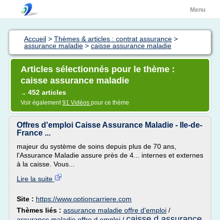
Menu
Accueil
>
Thèmes & articles : contrat assurance
>
assurance maladie
>
caisse assurance maladie
Articles sélectionnés pour le thème :
caisse assurance maladie
452 articles
→
Voir également
91 Vidéos
pour ce thème
Offres d'emploi Caisse Assurance Maladie - Ile-de-
France ...
majeur du système de soins depuis plus de 70 ans,
l'Assurance Maladie assure près de 4... internes et externes
à la caisse. Vous...
Lire la suite
Site :
https://www.optioncarriere.com
Thèmes liés :
assurance maladie offre d'emploi
/
caisse d assurance
assurance maladie offre d emploi
/