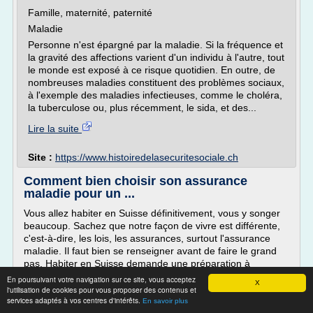
Famille, maternité, paternité
Maladie
Personne n'est épargné par la maladie. Si la fréquence et
la gravité des affections varient d'un individu à l'autre, tout
le monde est exposé à ce risque quotidien. En outre, de
nombreuses maladies constituent des problèmes sociaux,
à l'exemple des maladies infectieuses, comme le choléra,
la tuberculose ou, plus récemment, le sida, et des...
Lire la suite
Site :
https://www.histoiredelasecuritesociale.ch
Comment bien choisir son assurance
maladie pour un ...
Vous allez habiter en Suisse définitivement, vous y songer
beaucoup. Sachez que notre façon de vivre est différente,
c'est-à-dire, les lois, les assurances, surtout l'assurance
maladie. Il faut bien se renseigner avant de faire le grand
pas. Habiter en Suisse demande une préparation à
l'avance. Mais, voici quelques conseils qui vont vous aider
En poursuivant votre navigation sur ce site, vous acceptez
X
dans vos démarches.
l'utilisation de cookies pour vous proposer des contenus et
services adaptés à vos centres d'intérêts.
En savoir plus
L'assurance santé