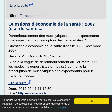
Lire la suite
Site :
ffa-assurance.fr
Questions d'économie de la santé : 2007
(état de santé ...
Déremboursement des mucolytiques et des expectorants :
quel impact sur la prescription des généralistes ?
Questions d'économie de la santé Irdes n° 128. Décembre
2007
Devaux M. , Grandfils N. , Sermet C.
Suite à la vague de déremboursement du 1er mars 2006,
les médecins généralistes ont baissé de moitié la
prescription de mucolytiques et d'expectorants pour le
traitement des...
Lire la suite
Date:
2019-02-11 11:12:50
Site :
http://www.irdes.fr
En poursuivant votre navigation sur ce site, vous acceptez
Groupe SMA — Wikipédia
X
l'utilisation de cookies pour vous proposer des contenus et
services adaptés à vos centres d'intérêts.
En savoir plus
Historique[ modifier | modifier le code ]