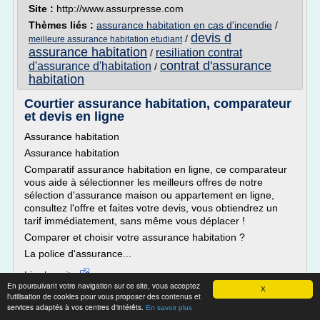
Site :
http://www.assurpresse.com
Thèmes liés :
assurance habitation en cas d'incendie
/
devis d
/
meilleure assurance habitation etudiant
assurance habitation
resiliation contrat
/
contrat d'assurance
d'assurance d'habitation
/
habitation
Courtier assurance habitation, comparateur
et devis en ligne
Assurance habitation
Assurance habitation
Comparatif assurance habitation en ligne, ce comparateur
vous aide à sélectionner les meilleurs offres de notre
sélection d'assurance maison ou appartement en ligne,
consultez l'offre et faites votre devis, vous obtiendrez un
tarif immédiatement, sans même vous déplacer !
Comparer et choisir votre assurance habitation ?
La police d'assurance...
Lire la suite
En poursuivant votre navigation sur ce site, vous acceptez
X
l'utilisation de cookies pour vous proposer des contenus et
Site :
http://www.lecreditenligne.fr
services adaptés à vos centres d'intérêts.
En savoir plus