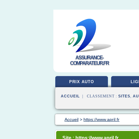
ASSURANCE-
COMPARATEUR.FR
PRIX AUTO
LIG
ACCUEIL
| CLASSEMENT :
SITES
,
AU
Accueil
>
https://www.april.fr
Site : https://www.april.fr