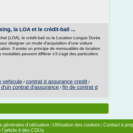
g, la LOA et le crédit-bail ...
chat (LOA), le crédit-bail ou la Location Longue Durée
 pour désigner un mode d'acquisition d'une voiture
cation. Il existe un principe de mensualités de location
modalités peuvent différer s'il s'agit des particuliers
e vehicule
contrat d assurance credit
/
/
n d'un contrat d'assurance
fin de contrat d
/
 générales d'utilisation
|
Utilisation des cookies
|
Contact à pro
r l'article 4 des CGUs