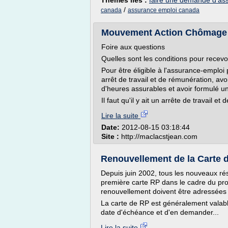
Thèmes liés :
faire une demande d'as
/
canada
assurance emploi canada
Mouvement Action Chômage
Foire aux questions
Quelles sont les conditions pour rece
Pour être éligible à l'assurance-emploi 
arrêt de travail et de rémunération, av
d'heures assurables et avoir formulé 
Il faut qu'il y ait un arrête de travail e
Lire la suite
Date:
2012-08-15 03:18:44
Site :
http://maclacstjean.com
Renouvellement de la Carte 
Depuis juin 2002, tous les nouveaux r
première carte RP dans le cadre du pr
renouvellement doivent être adressées
La carte de RP est généralement valable
date d'échéance et d'en demander...
Lire la suite