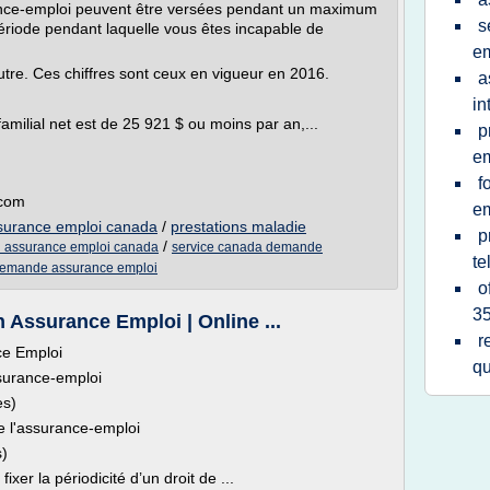
rance-emploi peuvent être versées pendant un maximum
s
ériode pendant laquelle vous êtes incapable de
em
utre. Ces chiffres sont ceux en vigueur en 2016.
a
in
milial net est de 25 921 $ ou moins par an,...
p
em
f
.com
em
surance emploi canada
/
prestations maladie
p
/
n assurance emploi canada
service canada demande
te
demande assurance emploi
o
3
Assurance Emploi | Online ...
r
ce Emploi
qu
surance-emploi
es)
 l'assurance-emploi
s)
xer la périodicité d’un droit de ...