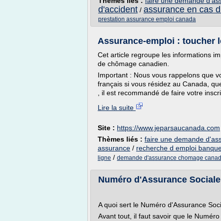
Thèmes liés :
faire une demande d'as
d'accident
assurance en cas d
/
prestation assurance emploi canada
Assurance-emploi : toucher
Cet article regroupe les informations i
de chômage canadien.
Important : Nous vous rappelons que vo
français si vous résidez au Canada, quel
, il est recommandé de faire votre inscr
Lire la suite
Site :
https://www.jeparsaucanada.com
Thèmes liés :
faire une demande d'as
assurance
/
recherche d emploi banqu
/
ligne
demande d'assurance chomage cana
Numéro d'Assurance Sociale
A quoi sert le Numéro d'Assurance Soci
Avant tout, il faut savoir que le Numér