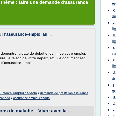
e thème : faire une demande d'assurance
e
d
di
a
li
 l'assurance-emploi au ...
a
li
d
démontre la date de début et de fin de votre emploi,
c
laire, la raison de votre départ, etc. Ce document est
a
s d'assurance-emploi.
li
a
do
p
q
surance emploi canada
/
demande de prestation assurance
a
/
 canada
assurance emploi canada
a
a
ns de maladie – Vivre avec la ...
a