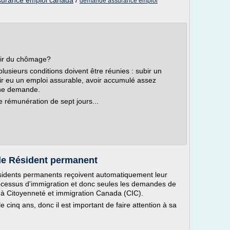
surance emploi canada
/
demande assurance emploi
voir du chômage?
plusieurs conditions doivent être réunies : subir un
oir eu un emploi assurable, avoir accumulé assez
une demande.
t de rémunération de sept jours...
de Résident permanent
ésidents permanents reçoivent automatiquement leur
ocessus d'immigration et donc seules les demandes de
 à Citoyenneté et immigration Canada (CIC).
 cinq ans, donc il est important de faire attention à sa