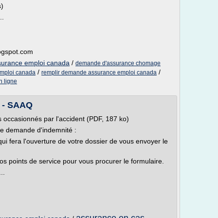
s)
..
logspot.com
surance emploi canada
/
demande d'assurance chomage
/
/
emploi canada
remplir demande assurance emploi canada
 ligne
e - SAAQ
 occasionnés par l'accident (PDF, 187 ko)
de demande d'indemnité :
 fera l'ouverture de votre dossier de vous envoyer le
 points de service pour vous procurer le formulaire.
..