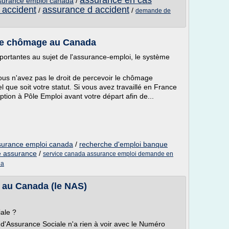
assurance en cas
surance emploi canada
/
 accident
assurance d accident
/
/
demande de
 le chômage au Canada
mportantes au sujet de l'assurance-emploi, le système
us n'avez pas le droit de percevoir le chômage
 que soit votre statut. Si vous avez travaillé en France
iption à Pôle Emploi avant votre départ afin de...
surance emploi canada
/
recherche d'emploi banque
e assurance
/
service canada assurance emploi demande en
da
 au Canada (le NAS)
ale ?
o d'Assurance Sociale n'a rien à voir avec le Numéro