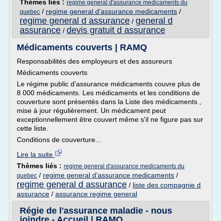
Thèmes liés :
regime general d'assurance medicaments du
/
regime general d'assurance medicaments
/
quebec
regime general d assurance
general d
/
assurance
devis gratuit d assurance
/
Médicaments couverts | RAMQ
Responsabilités des employeurs et des assureurs
Médicaments couverts
Le régime public d'assurance médicaments couvre plus de
8 000 médicaments. Les médicaments et les conditions de
couverture sont présentés dans la Liste des médicaments ,
mise à jour régulièrement. Un médicament peut
exceptionnellement être couvert même s'il ne figure pas sur
cette liste.
Conditions de couverture...
Lire la suite
Thèmes liés :
regime general d'assurance medicaments du
/
regime general d'assurance medicaments
/
quebec
regime general d assurance
/
liste des compagnie d
assurance
/
assurance regime general
Régie de l'assurance maladie - nous
joindre - Accueil | RAMQ