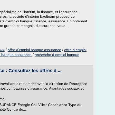
écialiste de l'intérim, la finance, et l'assurance.
ires, la société d'intérim Exelteam propose de
ats d'emploi banque, finance, assurance. En obtenant
ne grande compagnie d'assurance, vous...
/
offre d'emploi banque assurance
/
offre d emploi
ance
i banque assurance
/
recherche d emploi banque
 : Consultez les offres d ...
availlant directement avec la direction de l'entreprise
e nos compagnies d'assurance. Avantages sociaux et
.ma
ANCE Energie Call Ville : Casablanca Type du
été Centre de...