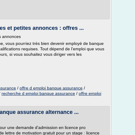
 et petites annonces : offres ...
es annonces
ue, vous pourriez très bien devenir employé de banque
lifications requises. Tout dépend de l'emploi que vous
eurs, si vous souhaitez vous diriger vers les
ssurance
/
offre d emploi banque assurance
/
/
recherche d emploi banque assurance
/
offre emploi
banque assurance alternance ...
 pour une demande d'admission en licence pro
lettre de motivation gratuit pour un stage : licence