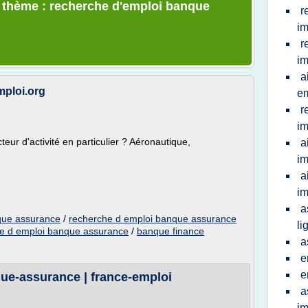
e thème : recherche d'emploi banque
r
im
r
im
a
mploi.org
em
r
im
ur d'activité en particulier ? Aéronautique,
a
im
a
im
a
que assurance
/
recherche d emploi banque assurance
li
re d emploi banque assurance
/
banque finance
a
e
e
que-assurance | france-emploi
a
im