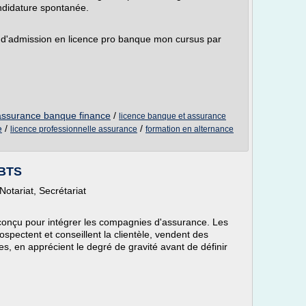
ndidature spontanée.
 d'admission en licence pro banque mon cursus par
 assurance banque finance
/
licence banque et assurance
e
/
/
licence professionnelle assurance
formation en alternance
-BTS
otariat, Secrétariat
onçu pour intégrer les compagnies d'assurance. Les
spectent et conseillent la clientèle, vendent des
es, en apprécient le degré de gravité avant de définir