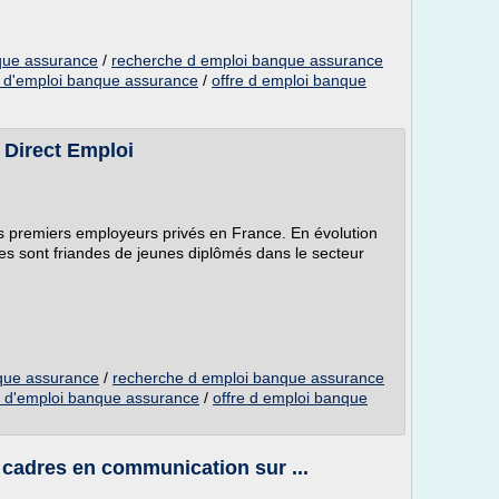
que assurance
/
recherche d emploi banque assurance
e d'emploi banque assurance
/
offre d emploi banque
 Direct Emploi
s premiers employeurs privés en France. En évolution
es sont friandes de jeunes diplômés dans le secteur
que assurance
/
recherche d emploi banque assurance
e d'emploi banque assurance
/
offre d emploi banque
 cadres en communication sur ...