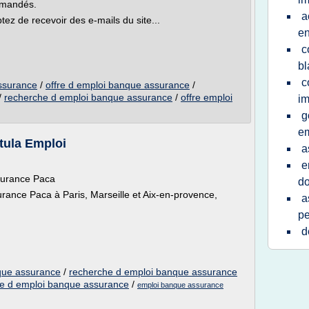
mmandés.
a
tez de recevoir des e-mails du site...
en
c
bl
c
assurance
/
offre d emploi banque assurance
/
/
recherche d emploi banque assurance
/
offre emploi
im
g
em
tula Emploi
a
e
ssurance Paca
do
rance Paca à Paris, Marseille et Aix-en-provence,
a
p
d
que assurance
/
recherche d emploi banque assurance
re d emploi banque assurance
/
emploi banque assurance