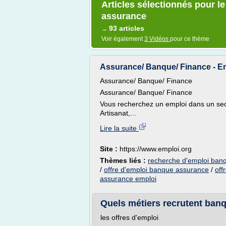
Articles sélectionnés pour l
assurance
93 articles
→
Voir également
3 Vidéos
pour ce thème
Assurance/ Banque/ Finance - E
Assurance/ Banque/ Finance
Assurance/ Banque/ Finance
Vous recherchez un emploi dans un secte
Artisanat,...
Lire la suite
Site :
https://www.emploi.org
Thèmes liés :
recherche d'emploi ban
/
offre d'emploi banque assurance
/
off
assurance emploi
Quels métiers recrutent ban
les offres d'emploi