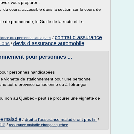
devez vous préparer :
 du cours, accessible dans la section sur le cours de
le de promenade, le Guide de la route et le...
contrat d assurance
/
istance aux personnes auto pass
devis d assurance automobile
2 ans
/
ionnement pour personnes ...
t pour personnes handicapées
une vignette de stationnement pour une personne
ne autre province canadienne ou à l'étranger.
ou non au Québec - peut se procurer une vignette de
ce maladie
/
droit a l'assurance maladie ont pris fin
/
die
/
assurance maladie etranger quebec