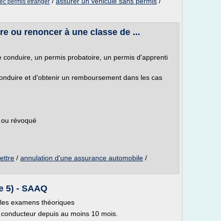
/
assurer un vehicule sans permis
/
ec permis etranger
e ou renoncer à une classe de ...
 conduire, un permis probatoire, un permis d'apprenti
 conduire et d'obtenir un remboursement dans les cas
 ou révoqué
ettre
/
annulation d'une assurance automobile
/
se 5) - SAAQ
 les examens théoriques
nti conducteur depuis au moins 10 mois.