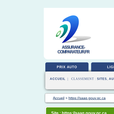
ASSURANCE-
COMPARATEUR.FR
PRIX AUTO
LIG
ACCUEIL
| CLASSEMENT :
SITES
,
AU
Accueil
>
https://saaq.gouv.qc.ca
Site : https://saaq.gouv.qc.ca