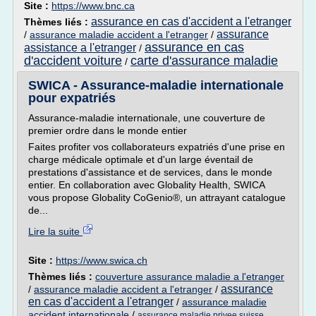
Site :
https://www.bnc.ca
assurance en cas d'accident a l'etranger
Thèmes liés :
assurance
/
assurance maladie accident a l'etranger
/
assurance en cas
assistance a l'etranger
/
d'accident voiture
carte d'assurance maladie
/
SWICA - Assurance-maladie internationale
pour expatriés
Assurance-maladie internationale, une couverture de
premier ordre dans le monde entier
Faites profiter vos collaborateurs expatriés d'une prise en
charge médicale optimale et d'un large éventail de
prestations d'assistance et de services, dans le monde
entier. En collaboration avec Globality Health, SWICA
vous propose Globality CoGenio®, un attrayant catalogue
de...
Lire la suite
Site :
https://www.swica.ch
Thèmes liés :
couverture assurance maladie a l'etranger
assurance
/
assurance maladie accident a l'etranger
/
en cas d'accident a l'etranger
/
assurance maladie
accident internationale
/
assurance maladie privee suisse