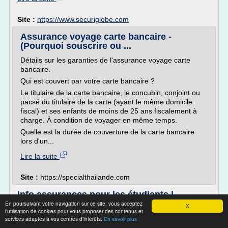
Site :
https://www.securiglobe.com
Assurance voyage carte bancaire -
(Pourquoi souscrire ou ...
Détails sur les garanties de l'assurance voyage carte
bancaire.
Qui est couvert par votre carte bancaire ?
Le titulaire de la carte bancaire, le concubin, conjoint ou
pacsé du titulaire de la carte (ayant le même domicile
fiscal) et ses enfants de moins de 25 ans fiscalement à
charge. À condition de voyager en même temps.
Quelle est la durée de couverture de la carte bancaire
lors d'un...
Lire la suite
Site :
https://specialthailande.com
Info assurances pour les étudiants |
Université Laval
En poursuivant votre navigation sur ce site, vous acceptez
X
l'utilisation de cookies pour vous proposer des contenus et
Assurances voyage de l'ASEQ
services adaptés à vos centres d'intérêts.
En savoir plus