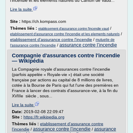
l'incendie et les éléments naturels du Canton de Vaud...
Lire la suite
Site :
https://ch.kompass.com
Thèmes liés :
/
etablissement d'assurance contre l'incendie vaud
/
etablissement d'assurance contre l'incendie et les elements naturels
etablissement d'assurance contre l'incendie
/
mutuelle de
assurance contre l'incendie
/
l'assurance contre l'incendie
Compagnie d'assurances contre l'incendie
— Wikipédia
La Compagnie royale d'assurances contre l'incendie
(parfois appelée « Royale-vie ») était une société
française par actions au capital de 8 millions de livres,
cotée à la Bourse de Paris qui fut l'une des premières en
France à lancer des contrats d'assurance-vie, à la fin du
XVIIIe siècle , sous...
Lire la suite
Date:
2019-02-08 22:09:47
Site :
https://fr.wikipedia.org
Thèmes liés :
etablissement d'assurance contre
assurance contre l'incendie
assurance
l'incendie
/
/