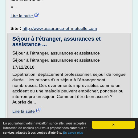
«...
Lire la suite
Site :
http://www.assurance-et-mutuelle.com
Séjour à l’étranger, assurances et
assistance ...
Séjour à l'étranger, assurances et assistance
Séjour à l'étranger, assurances et assistance
17/12/2018
Expatriation, déplacement professionnel, séjour de longue
durée... les raisons d'un séjour à l'étranger sont
nombreuses. Des événements imprévisibles comme un
accident ou une maladie peuvent empêcher, ponctuer ou
interrompre un séjour. Comment être bien assuré ?
Auprès de...
Lire la suite
En poursuivant votre navigation sur ce site, vous acceptez
Site :
ffa-assurance.fr
X
l'utilisation de cookies pour vous proposer des contenus et
services adaptés à vos centres d'intérêts.
En savoir plus
Prime d’assurance auto : qu'est-ce que c'est