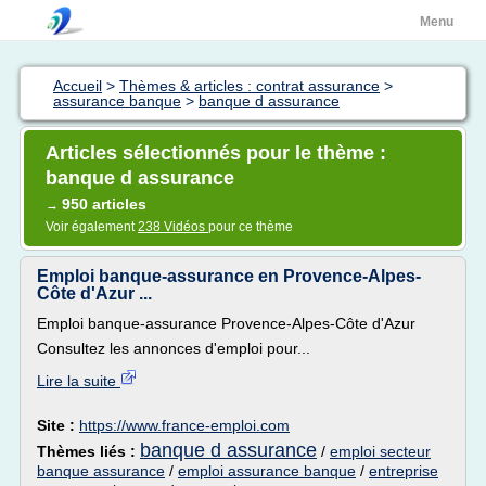
Menu
Accueil
>
Thèmes & articles : contrat assurance
>
assurance banque
>
banque d assurance
Articles sélectionnés pour le thème :
banque d assurance
950 articles
→
Voir également
238 Vidéos
pour ce thème
Emploi banque-assurance en Provence-Alpes-
Côte d'Azur ...
Emploi banque-assurance Provence-Alpes-Côte d'Azur
Consultez les annonces d'emploi pour...
Lire la suite
Site :
https://www.france-emploi.com
banque d assurance
Thèmes liés :
/
emploi secteur
banque assurance
/
emploi assurance banque
/
entreprise