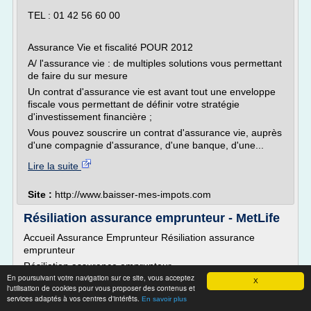
TEL : 01 42 56 60 00
Assurance Vie et fiscalité POUR 2012
A/ l'assurance vie : de multiples solutions vous permettant
de faire du sur mesure
Un contrat d'assurance vie est avant tout une enveloppe
fiscale vous permettant de définir votre stratégie
d'investissement financière ;
Vous pouvez souscrire un contrat d'assurance vie, auprès
d'une compagnie d'assurance, d'une banque, d'une...
Lire la suite
Site :
http://www.baisser-mes-impots.com
Résiliation assurance emprunteur - MetLife
Accueil Assurance Emprunteur Résiliation assurance
emprunteur
Résiliation assurance emprunteur
En poursuivant votre navigation sur ce site, vous acceptez
Quelles sont les étapes à respecter pour résilier votre
X
l'utilisation de cookies pour vous proposer des contenus et
assurance emprunteur ?
services adaptés à vos centres d'intérêts.
En savoir plus
L'assurance emprunteur peut représenter jusqu'à 30% du