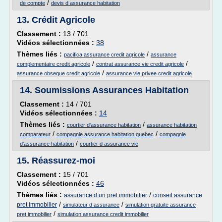
/
de compte
devis d assurance habitation
13.
Crédit Agricole
Classement :
13 / 701
Vidéos sélectionnées :
38
Thèmes liés :
/
pacifica assurance credit agricole
assurance
/
/
complementaire credit agricole
contrat assurance vie credit agricole
/
assurance obseque credit agricole
assurance vie privee credit agricole
14.
Soumissions Assurances Habitation
Classement :
14 / 701
Vidéos sélectionnées :
14
Thèmes liés :
/
courtier d'assurance habitation
assurance habitation
/
/
comparateur
compagnie assurance habitation quebec
compagnie
/
d'assurance habitation
courtier d assurance vie
15.
Réassurez-moi
Classement :
15 / 701
Vidéos sélectionnées :
46
Thèmes liés :
/
assurance d un pret immobilier
conseil assurance
/
/
pret immobilier
simulateur d assurance
simulation gratuite assurance
/
pret immobilier
simulation assurance credit immobilier