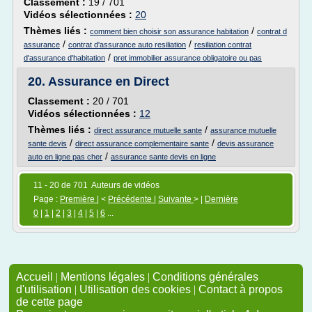
Classement :
19 / 701
Vidéos sélectionnées :
20
Thèmes liés :
/
comment bien choisir son assurance habitation
contrat d
/
/
assurance
contrat d'assurance auto resiliation
resiliation contrat
/
d'assurance d'habitation
pret immobilier assurance obligatoire ou pas
20.
Assurance en Direct
Classement :
20 / 701
Vidéos sélectionnées :
12
Thèmes liés :
/
direct assurance mutuelle sante
assurance mutuelle
/
/
sante devis
direct assurance complementaire sante
devis assurance
/
auto en ligne pas cher
assurance sante devis en ligne
11 - 20 de 701 Auteurs de vidéos
Page :
Première
| <
Précédente
|
Suivante
> |
Dernière
0
|
1
|
2
|
3
|
4
|
5
|
6
...
Accueil
|
Mentions légales
|
Conditions générales
d'utilisation
|
Utilisation des cookies
|
Contact à propos
de cette page