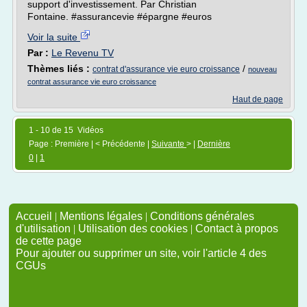
support d'investissement. Par Christian
Fontaine. #assurancevie #épargne #euros
Voir la suite
Par :
Le Revenu TV
Thèmes liés :
/
contrat d'assurance vie euro croissance
nouveau
contrat assurance vie euro croissance
Haut de page
1 - 10 de 15 Vidéos
Page : Première | < Précédente |
Suivante
> |
Dernière
0
|
1
Accueil
|
Mentions légales
|
Conditions générales
d'utilisation
|
Utilisation des cookies
|
Contact à propos
de cette page
Pour ajouter ou supprimer un site, voir l'article 4 des
CGUs