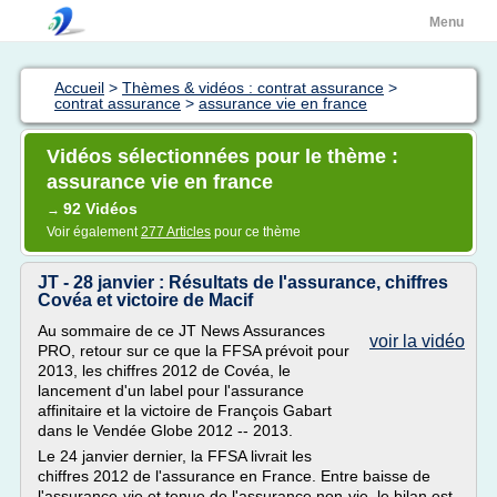
Menu
Accueil
>
Thèmes & vidéos : contrat assurance
>
contrat assurance
>
assurance vie en france
Vidéos sélectionnées pour le thème :
assurance vie en france
92 Vidéos
→
Voir également
277 Articles
pour ce thème
JT - 28 janvier : Résultats de l'assurance, chiffres
Covéa et victoire de Macif
Au sommaire de ce JT News Assurances
voir la vidéo
PRO, retour sur ce que la FFSA prévoit pour
2013, les chiffres 2012 de Covéa, le
lancement d'un label pour l'assurance
affinitaire et la victoire de François Gabart
dans le Vendée Globe 2012 -- 2013.
Le 24 janvier dernier, la FFSA livrait les
chiffres 2012 de l'assurance en France. Entre baisse de
l'assurance-vie et tenue de l'assurance non-vie, le bilan est