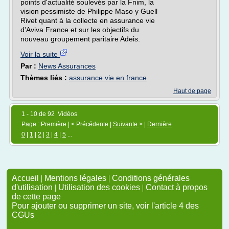
points d'actualité soulevés par la Fnim, la
vision pessimiste de Philippe Maso y Guell
Rivet quant à la collecte en assurance vie
d'Aviva France et sur les objectifs du
nouveau groupement paritaire Adeis.
Voir la suite
Par :
News Assurances
Thèmes liés :
assurance vie en france
Haut de page
1 - 10 de 92 Vidéos
Page : Première | < Précédente |
Suivante
> |
Dernière
0
|
1
|
2
|
3
|
4
|
5
...
Accueil
|
Mentions légales
|
Conditions générales
d'utilisation
|
Utilisation des cookies
|
Contact à propos
de cette page
Pour ajouter ou supprimer un site, voir l'article 4 des
CGUs