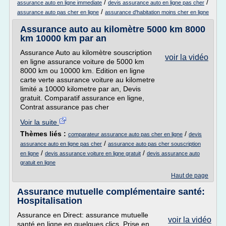
/
/
assurance auto en ligne immediate
devis assurance auto en ligne pas cher
/
assurance auto pas cher en ligne
assurance d'habitation moins cher en ligne
Assurance auto au kilomètre 5000 km 8000
km 10000 km par an
Assurance Auto au kilomètre souscription
voir la vidéo
en ligne assurance voiture de 5000 km
8000 km ou 10000 km. Edition en ligne
carte verte assurance voiture au kilometre
limité a 10000 kilometre par an, Devis
gratuit. Comparatif assurance en ligne,
Contrat assurance pas cher
Voir la suite
Thèmes liés :
/
comparateur assurance auto pas cher en ligne
devis
/
assurance auto en ligne pas cher
assurance auto pas cher souscription
/
/
en ligne
devis assurance voiture en ligne gratuit
devis assurance auto
gratuit en ligne
Haut de page
Assurance mutuelle complémentaire santé:
Hospitalisation
Assurance en Direct: assurance mutuelle
voir la vidéo
santé en ligne en quelques clics. Prise en