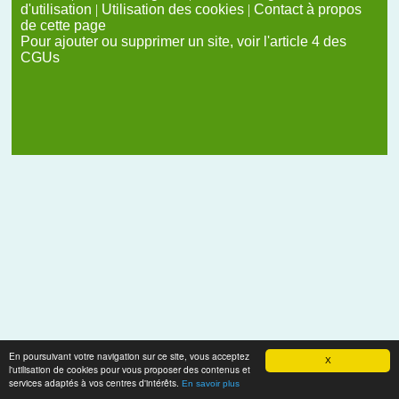
d'utilisation
|
Utilisation des cookies
|
Contact à propos
de cette page
Pour ajouter ou supprimer un site, voir l'article 4 des
CGUs
En poursuivant votre navigation sur ce site, vous acceptez
X
l'utilisation de cookies pour vous proposer des contenus et
services adaptés à vos centres d'intérêts.
En savoir plus