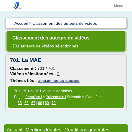
Menu
Accueil
>
Classement des auteurs de vidéos
Classement des auteurs de vidéos
701 auteurs de vidéos sélectionnés
701.
La MAE
Classement :
701 / 701
Vidéos sélectionnées :
2
Thèmes liés :
assurance en cas d accident
701 - 701 de 701 Auteurs de vidéos
Page :
Première
| <
Précédente
| Suivante > | Dernière
...
65
|
66
|
67
|
68
|
69
|
70
Accueil
|
Mentions légales
|
Conditions générales