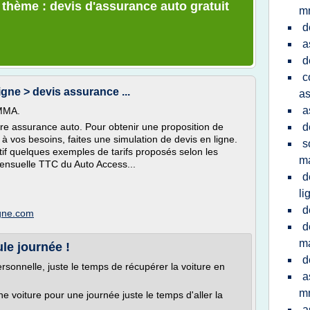
 thème : devis d'assurance auto gratuit
m
d
a
d
c
ligne > devis assurance ...
as
a
 MMA.
otre assurance auto. Pour obtenir une proposition de
d
à vos besoins, faites une simulation de devis en ligne.
s
catif quelques exemples de tarifs proposés selon les
m
mensuelle TTC du Auto Access...
d
li
d
igne.com
d
ma
le journée !
d
rsonnelle, juste le temps de récupérer la voiture en
a
m
une voiture pour une journée juste le temps d'aller la
a