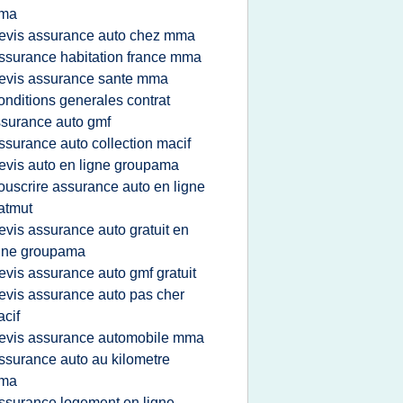
ma
evis assurance auto chez mma
ssurance habitation france mma
evis assurance sante mma
onditions generales contrat
surance auto gmf
ssurance auto collection macif
evis auto en ligne groupama
ouscrire assurance auto en ligne
atmut
evis assurance auto gratuit en
gne groupama
evis assurance auto gmf gratuit
evis assurance auto pas cher
cif
evis assurance automobile mma
ssurance auto au kilometre
ma
ssurance logement en ligne