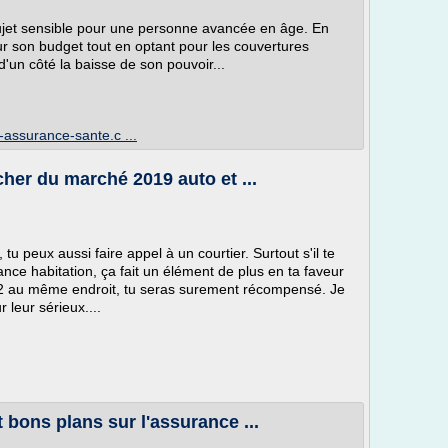
sujet sensible pour une personne avancée en âge. En
il sur son budget tout en optant pour les couvertures
 d'un côté la baisse de son pouvoir...
assurance-sante.c ...
cher du marché 2019 auto et ...
u peux aussi faire appel à un courtier. Surtout s'il te
rance habitation, ça fait un élément de plus en ta faveur
es 2 au même endroit, tu seras surement récompensé. Je
r leur sérieux....
t bons plans sur l'assurance ...