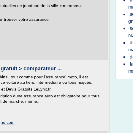
utuelles de jonathan de la ville « miramas« .
ma
s
ur trouver votre assurance
g
s
ma
d
ma
d
f
 gratuit > comparateur ...
ma
insi, tout comme pour l'assurance' moto, il est
e voiture au tiers, intermédiaire ou tous risques.
t Devis Gratuits LeLynx.fr.
ription dune assurance auto est obligatoire pour tous
tat de marche, même...
igne.com