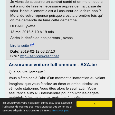
Je viens de souscrire un contrat santé et on me dit que c
est à moi de faire le nécessaire auprès de ma caisse de
sécu. Habituellement c est à l assureur de le faire non ?
Merci de votre réponse puisque c est la première fois qu'
on me demande de faire cette démarche
DEBADE yvette
13 mai 2016 à 10 h 19 min
Après le décès de nos parents , avons...
Lire la suite
Date:
2019-02-12 03:27:13
Site :
http://services-client.net
Assurance voiture full omnium - AXA.be
Que couvre l'omnium?
Vous n'êtes pas à l'abri d'un moment d'inattention au volant.
Imaginez que vous fassiez un écart et emboutissiez un
véhicule stationné. Vous êtes alors le seul fautif. Votre
assurance auto RC interviendra pour couvrir les dégâts
matériels à l'autre voiture, mais pas à la vôtre.
Heureusement, il y a l'assurance confort auto - omnium
En poursuivant votre navigation sur ce site, vous acceptez
X
l'utilisation de cookies pour vous proposer des contenus et
d'AXA!
services adaptés à vos centres d'intérêts.
En savoir plus
Que couvre l'omnium par...