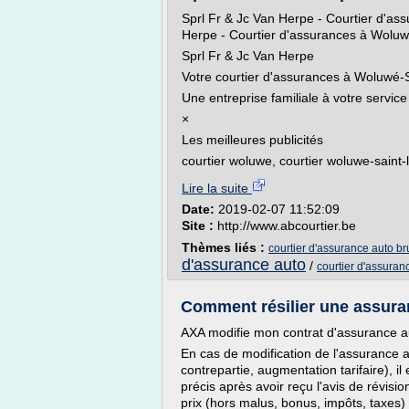
Sprl Fr & Jc Van Herpe - Courtier d'as
Herpe - Courtier d'assurances à Wolu
Sprl Fr & Jc Van Herpe
Votre courtier d'assurances à Woluwé-
Une entreprise familiale à votre servic
×
Les meilleures publicités
courtier woluwe, courtier woluwe-saint
Lire la suite
Date:
2019-02-07 11:52:09
Site :
http://www.abcourtier.be
Thèmes liés :
courtier d'assurance auto br
d'assurance auto
/
courtier d'assuran
Comment résilier une assur
AXA modifie mon contrat d'assurance a
En cas de modification de l'assurance 
contrepartie, augmentation tarifaire), il
précis après avoir reçu l'avis de révis
prix (hors malus, bonus, impôts, taxes) 