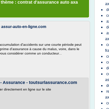
e thème : contrat d'assurance auto axa
a
d
c
a
 assur-auto-en-ligne.com
d
a
a
ccumulation d'accidents sur une courte période peut
c
 prime d'assurance à cause du malus, voire, dans le
fr
 vous considérer comme un conducteur...
c
c
d
c
as
 Assurance - toutsurlassurance.com
d
er directement en ligne sur le site
r
a
c
c