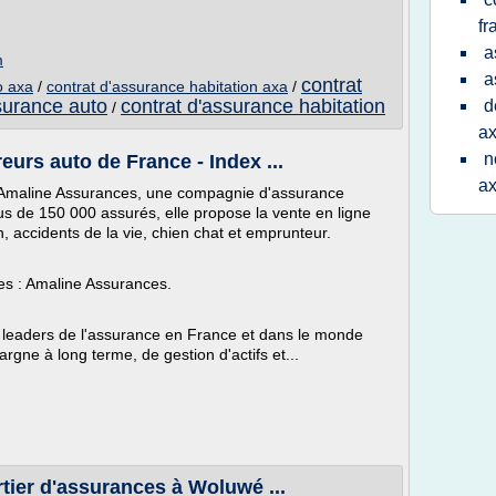
fr
a
m
a
contrat
o axa
/
contrat d'assurance habitation axa
/
surance auto
contrat d'assurance habitation
d
/
a
n
eurs auto de France - Index ...
a
d'Amaline Assurances, une compagnie d'assurance
 de 150 000 assurés, elle propose la vente en ligne
, accidents de la vie, chien chat et emprunteur.
s : Amaline Assurances.
s leaders de l'assurance en France et dans le monde
rgne à long terme, de gestion d'actifs et...
rtier d'assurances à Woluwé ...