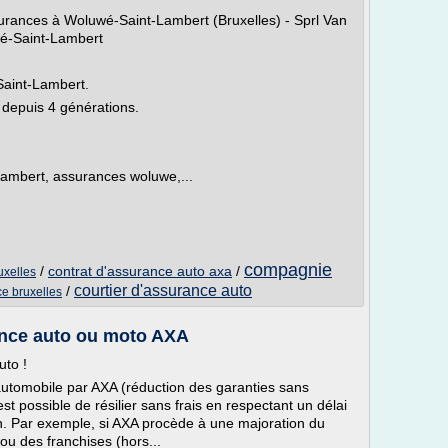
surances à Woluwé-Saint-Lambert (Bruxelles) - Sprl Van
wé-Saint-Lambert
Saint-Lambert.
e depuis 4 générations.
-lambert, assurances woluwe,...
compagnie
/
contrat d'assurance auto axa
/
uxelles
courtier d'assurance auto
/
ce bruxelles
ance auto ou moto AXA
uto !
automobile par AXA (réduction des garanties sans
 est possible de résilier sans frais en respectant un délai
ion. Par exemple, si AXA procède à une majoration du
ou des franchises (hors...