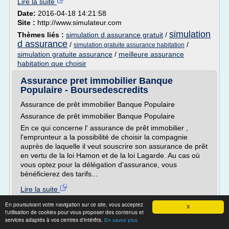
Lire la suite
Date:
2016-04-18 14:21:58
Site :
http://www.simulateur.com
simulation
Thèmes liés :
simulation d assurance gratuit
/
d assurance
/
/
simulation gratuite assurance habitation
simulation gratuite assurance
/
meilleure assurance
habitation que choisir
Assurance pret immobilier Banque
Populaire - Boursedescredits
Assurance de prêt immobilier Banque Populaire
Assurance de prêt immobilier Banque Populaire
En ce qui concerne l' assurance de prêt immobilier ,
l'emprunteur a la possibilité de choisir la compagnie
auprès de laquelle il veut souscrire son assurance de prêt
en vertu de la loi Hamon et de la loi Lagarde. Au cas où
vous optez pour la délégation d'assurance, vous
bénéficierez des tarifs...
Lire la suite
En poursuivant votre navigation sur ce site, vous acceptez
X
Site :
https://www.boursedescredits.com
l'utilisation de cookies pour vous proposer des contenus et
services adaptés à vos centres d'intérêts.
En savoir plus
Devis Assurance Auto Gratuit En Ligne -