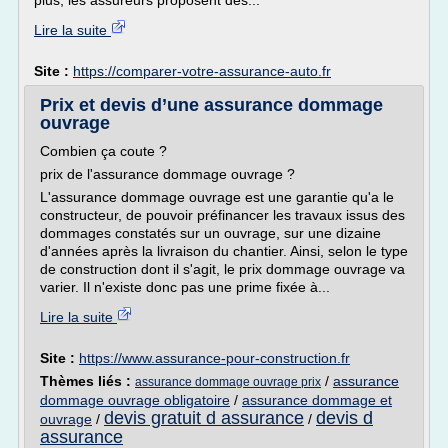
plus, les assureurs proposent des...
Lire la suite
Site :
https://comparer-votre-assurance-auto.fr
Prix et devis d’une assurance dommage
ouvrage
Combien ça coute ?
prix de l'assurance dommage ouvrage ?
L'assurance dommage ouvrage est une garantie qu'a le
constructeur, de pouvoir préfinancer les travaux issus des
dommages constatés sur un ouvrage, sur une dizaine
d'années après la livraison du chantier. Ainsi, selon le type
de construction dont il s'agit, le prix dommage ouvrage va
varier. Il n'existe donc pas une prime fixée à...
Lire la suite
Site :
https://www.assurance-pour-construction.fr
Thèmes liés :
/
assurance
assurance dommage ouvrage prix
dommage ouvrage obligatoire
/
assurance dommage et
devis gratuit d assurance
devis d
ouvrage
/
/
assurance