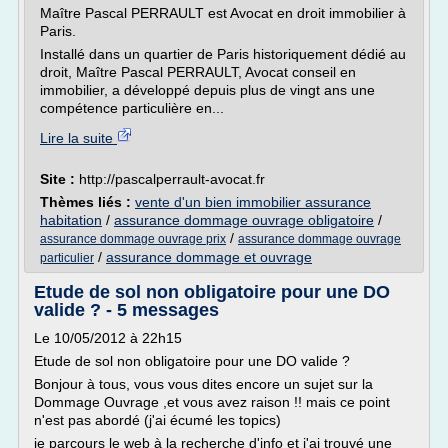
Maître Pascal PERRAULT est Avocat en droit immobilier à
Paris.
Installé dans un quartier de Paris historiquement dédié au
droit, Maître Pascal PERRAULT, Avocat conseil en
immobilier, a développé depuis plus de vingt ans une
compétence particulière en...
Lire la suite
Site :
http://pascalperrault-avocat.fr
Thèmes liés :
vente d'un bien immobilier assurance
habitation
/
assurance dommage ouvrage obligatoire
/
/
assurance dommage ouvrage prix
assurance dommage ouvrage
/
assurance dommage et ouvrage
particulier
Etude de sol non obligatoire pour une DO
valide ? - 5 messages
Le 10/05/2012 à 22h15
Etude de sol non obligatoire pour une DO valide ?
Bonjour à tous, vous vous dites encore un sujet sur la
Dommage Ouvrage ,et vous avez raison !! mais ce point
n'est pas abordé (j'ai écumé les topics)
je parcours le web à la recherche d'info et j'ai trouvé une